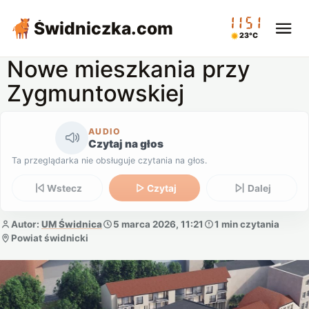
11:51
Świdniczka
.com
23°C
Nowe mieszkania przy
Zygmuntowskiej
AUDIO
Czytaj na głos
Ta przeglądarka nie obsługuje czytania na głos.
Wstecz
Czytaj
Dalej
Autor:
UM Świdnica
5 marca 2026, 11:21
1 min czytania
Powiat świdnicki