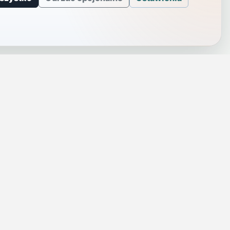
J
INFORMACJE
a
Telefony alarmowe
szenie
Regulamin
Prywatność i cookies
rezę
Zaloguj się