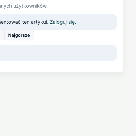
anych użytkowników.
entować ten artykuł.
Zaloguj się
.
e
Najgorsze