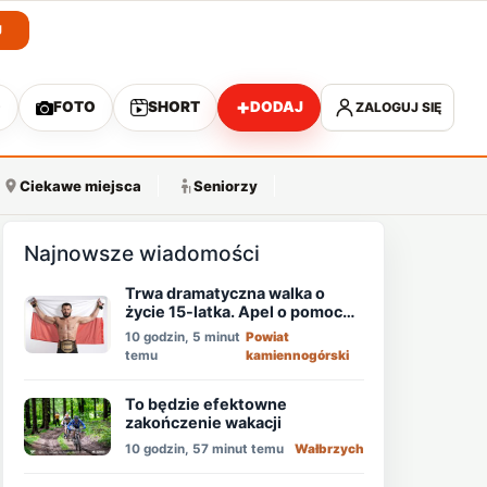
J
+
O
FOTO
SHORT
DODAJ
ZALOGUJ SIĘ
A
Ciekawe miejsca
Seniorzy
Najnowsze wiadomości
Trwa dramatyczna walka o
życie 15-latka. Apel o pomoc
mistrza MMA - Memeda
10 godzin, 5 minut
Powiat
Khalidova
temu
kamiennogórski
To będzie efektowne
zakończenie wakacji
10 godzin, 57 minut temu
Wałbrzych