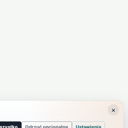
×
szystko
Odrzuć opcjonalne
Ustawienia