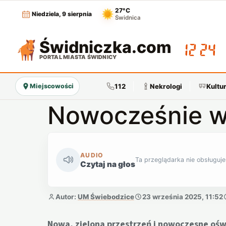
27°C
Niedziela, 9 sierpnia
Świdnica
Świdniczka
.com
12:24
PORTAL MIASTA ŚWIDNICY
112
Nekrologi
Kultu
Miejscowości
Nowocześnie 
AUDIO
Ta przeglądarka nie obsługuje
Czytaj na głos
Autor:
UM Świebodzice
23 września 2025, 11:52
Nowa, zielona przestrzeń i nowoczesne oś