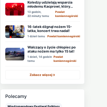
Koledzy udzielają wsparcia
młodemu Kacprowi, który
walczy o życie po ataku
13 godzin,
Powiat
nożownika!
22 minuty temu
kamiennogórski
16-latek dźgnął nożem 15-
latka, koncert trwa nadal!
1 dzień temu
Powiat kamiennogórski
Walczący o życie chłopiec po
ataku nożem ma tylko 15 lat!
1 dzień, 14 godzin
Powiat
temu
kamiennogórski
Zobacz więcej
->
Polecamy
Międzynarodowy Festiwal Folkloru