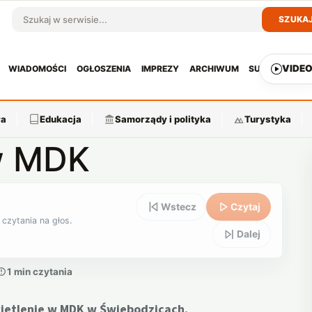
SZUKA
Szukaj w serwisie
VIDE
WIADOMOŚCI
OGŁOSZENIA
IMPREZY
ARCHIWUM
SUBSKRYPCJ
ra
Edukacja
Samorządy i polityka
Turystyka
w MDK
Wstecz
Czytaj
 czytania na głos.
Dalej
1 min czytania
wietlenie w MDK w Świebodzicach.