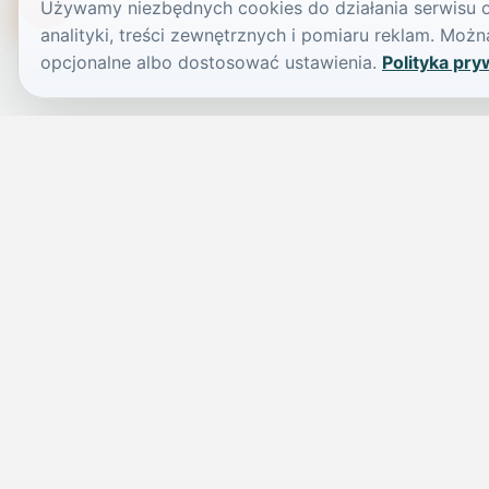
Używamy niezbędnych cookies do działania serwisu or
TikTokowa Jelonka
analityki, treści zewnętrznych i pomiaru reklam. Mo
opcjonalne albo dostosować ustawienia.
Polityka pry
JELENIA GÓRA I OKOLICE
Świdniczka
Lokalne wiadomości, ogłoszenia i codzienne sprawy regionu w 
przejrzystym serwisie.