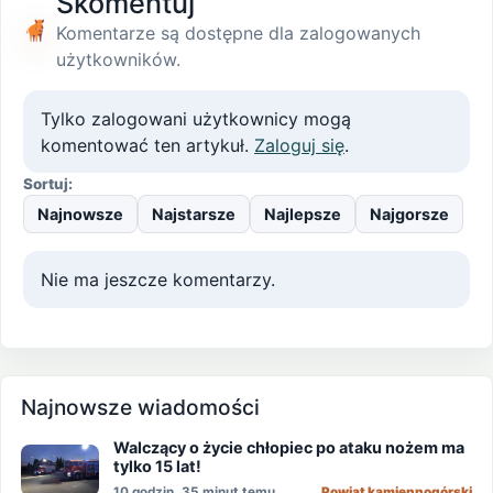
Skomentuj
Komentarze są dostępne dla zalogowanych
użytkowników.
Tylko zalogowani użytkownicy mogą
komentować ten artykuł.
Zaloguj się
.
Sortuj:
Najnowsze
Najstarsze
Najlepsze
Najgorsze
Nie ma jeszcze komentarzy.
Najnowsze wiadomości
Walczący o życie chłopiec po ataku nożem ma
tylko 15 lat!
10 godzin, 35 minut temu
Powiat kamiennogórski