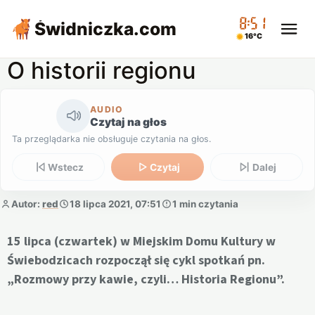
08:51
Świdniczka
.com
16°C
O historii regionu
AUDIO
Czytaj na głos
Ta przeglądarka nie obsługuje czytania na głos.
Wstecz
Czytaj
Dalej
Autor:
red
18 lipca 2021, 07:51
1 min czytania
15 lipca (czwartek) w Miejskim Domu Kultury w
Świebodzicach rozpoczął się cykl spotkań pn.
„Rozmowy przy kawie, czyli… Historia Regionu”.