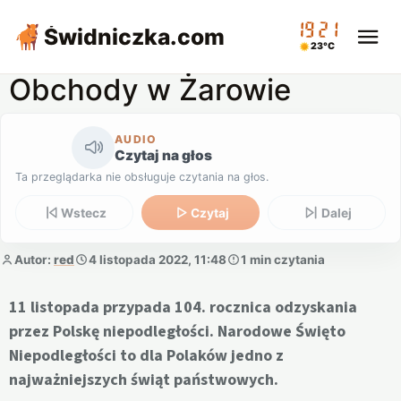
19:21
Świdniczka
.com
23°C
Obchody w Żarowie
AUDIO
Czytaj na głos
Ta przeglądarka nie obsługuje czytania na głos.
Wstecz
Czytaj
Dalej
Autor:
red
4 listopada 2022, 11:48
1 min czytania
11 listopada przypada 104. rocznica odzyskania
przez Polskę niepodległości. Narodowe Święto
Niepodległości to dla Polaków jedno z
najważniejszych świąt państwowych.