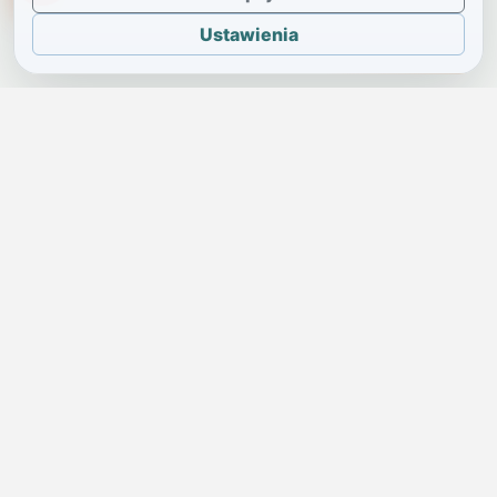
Ustawienia
JELENIA GÓRA I OKOLICE
Świdniczka
Lokalne wiadomości, ogłoszenia i codzienne sprawy regionu
w jednym, przejrzystym serwisie.
SKONTAKTUJ SIĘ Z NAMI
Redakcja i ogłoszenia
→
ogloszenia@swidniczka.com
Pomoc techniczna