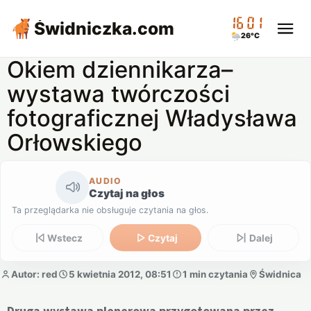
16:01
Świdniczka
.com
26°C
Okiem dziennikarza–
wystawa twórczości
fotograficznej Władysława
Orłowskiego
AUDIO
Czytaj na głos
Ta przeglądarka nie obsługuje czytania na głos.
Wstecz
Czytaj
Dalej
Autor: red
5 kwietnia 2012, 08:51
1 min czytania
Świdnica