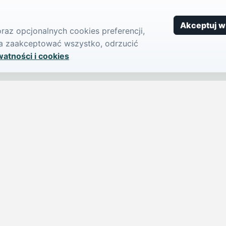
Akceptuj w
az opcjonalnych cookies preferencji,
żna zaakceptować wszystko, odrzucić
watności i cookies
SERWIS
PUBLIKU
iParts.pl
Ogłoszeni
Wiadomości
Dodaj ogło
jednym,
Sondy
Imprezy