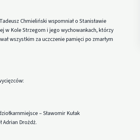
Tadeusz Chmieliński wspomniał o Stanisławie
iej w Kole Strzegom i jego wychowankach, którzy
ował wszystkim za uczczenie pamięci po zmarłym
wycięzców:
dziołkarnmiejsce – Sławomir Kułak
ł Adrian Drożdż.