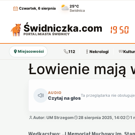
25°C
Czwartek, 6 sierpnia
Świdnica
Świdniczka
.com
19:50
PORTAL MIASTA ŚWIDNICY
112
Nekrologi
Kultu
Miejscowości
Łowienie mają 
AUDIO
Ta przeglądarka nie obsługuje
Czytaj na głos
Autor: UM Strzegom
28 sierpnia 2025, 14:02
1 
Wędkarstwo: „I Memoriał Muchowy im. Stan