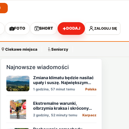
J
+
O
FOTO
SHORT
DODAJ
ZALOGUJ SIĘ
A
Ciekawe miejsca
Seniorzy
Najnowsze wiadomości
Zmiana klimatu będzie nasilać
upały i suszę. Największym
zagrożeniem jest niedobór
1 godzina, 57 minut temu
Polska
wody
Ekstremalne warunki,
olbrzymia kraksa i skrócony
etap, który padł łupem
2 godziny, 52 minuty temu
Karpacz
Holendra!