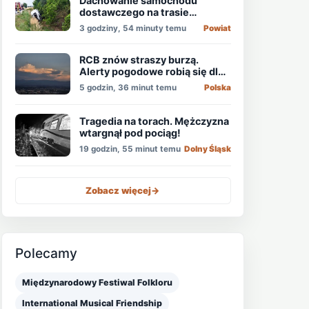
Dachowanie samochodu
dostawczego na trasie
Świdnica - Wrocław
3 godziny, 54 minuty temu
Powiat
RCB znów straszy burzą.
Alerty pogodowe robią się dla
niektórych nudne
5 godzin, 36 minut temu
Polska
Tragedia na torach. Mężczyzna
wtargnął pod pociąg!
19 godzin, 55 minut temu
Dolny Śląsk
Zobacz więcej
->
Polecamy
Międzynarodowy Festiwal Folkloru
International Musical Friendship