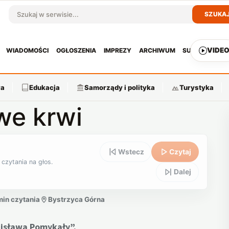
SZUKA
Szukaj w serwisie
VIDE
WIADOMOŚCI
OGŁOSZENIA
IMPREZY
ARCHIWUM
SUBSKRYPCJ
ra
Edukacja
Samorządy i polityka
Turystyka
we krwi
Wstecz
Czytaj
 czytania na głos.
Dalej
min czytania
Bystrzyca Górna
isława Pomykały”.