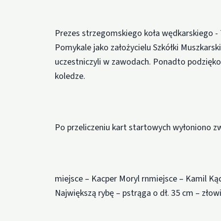
Prezes strzegomskiego koła wędkarskiego - 
Pomykale jako założycielu Szkółki Muszkarsk
uczestniczyli w zawodach. Ponadto podzięk
koledze.
Po przeliczeniu kart startowych wyłoniono z
miejsce – Kacper Moryl rnmiejsce – Kamil Ką
Największą rybę – pstrąga o dł. 35 cm – złowi