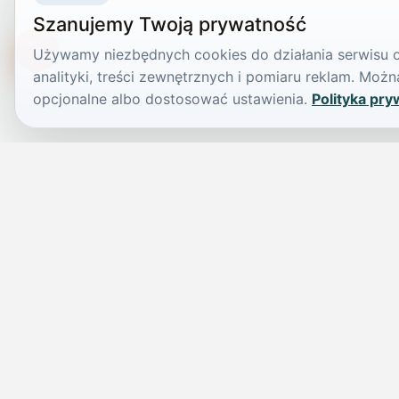
Szanujemy Twoją prywatność
Używamy niezbędnych cookies do działania serwisu or
TikTokowa Jelonka
analityki, treści zewnętrznych i pomiaru reklam. Mo
opcjonalne albo dostosować ustawienia.
Polityka pry
JELENIA GÓRA I OKOLICE
Świdniczka
Lokalne wiadomości, ogłoszenia i codzienne sprawy regionu w 