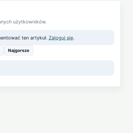
anych użytkowników.
entować ten artykuł.
Zaloguj się
.
e
Najgorsze