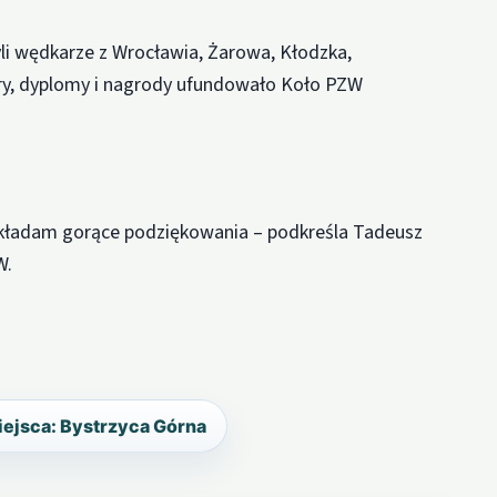
li wędkarze z Wrocławia, Żarowa, Kłodzka,
ary, dyplomy i nagrody ufundowało Koło PZW
kładam gorące podziękowania – podkreśla Tadeusz
W.
iejsca: Bystrzyca Górna