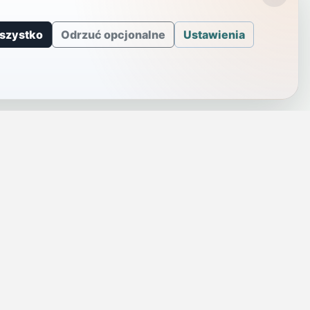
szystko
Odrzuć opcjonalne
Ustawienia
J
INFORMACJE
a
Telefony alarmowe
szenie
Regulamin
Prywatność i cookies