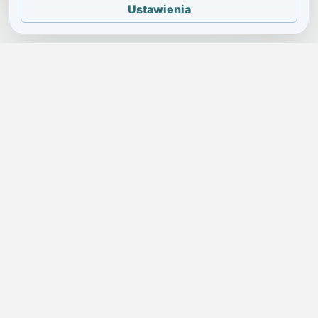
Ustawienia
JELENIA GÓRA I OKOLICE
Świdniczka
Lokalne wiadomości, ogłoszenia i codzienne sprawy regionu
w jednym, przejrzystym serwisie.
SKONTAKTUJ SIĘ Z NAMI
Redakcja i ogłoszenia
→
ogloszenia@swidniczka.com
Pomoc techniczna
→