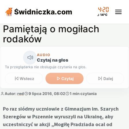
04:20
Świdniczka
.com
14°C
Pamiętają o mogiłach
rodaków
AUDIO
Czytaj na głos
Ta przeglądarka nie obsługuje czytania na głos.
Wstecz
Czytaj
Dalej
Autor:
red
9 lipca 2016, 08:02
1 min czytania
Po raz siódmy uczniowie z Gimnazjum im. Szarych
Szeregów w Pszennie wyruszyli na Ukrainę, aby
uczestniczyć w akcji „Mogiłę Pradziada ocal od