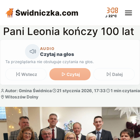
03:08
Świdniczka
.com
22°C
Pani Leonia kończy 100 lat
AUDIO
Czytaj na głos
Ta przeglądarka nie obsługuje czytania na głos.
Wstecz
Czytaj
Dalej
Autor: Gmina Świdnica
21 stycznia 2026, 17:33
1 min czytania
Witoszów Dolny