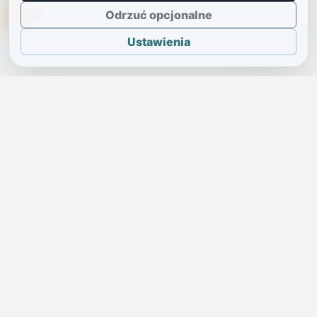
TikTokowa Jelonka
Odrzuć opcjonalne
Ustawienia
JELENIA GÓRA I OKOLICE
Świdniczka
Lokalne wiadomości, ogłoszenia i codzienne sprawy regionu
w jednym, przejrzystym serwisie.
SKONTAKTUJ SIĘ Z NAMI
Redakcja i ogłoszenia
→
ogloszenia@swidniczka.com