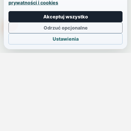
prywatności i cookies
Akceptuj wszystko
TikTokowa Jelonka
Odrzuć opcjonalne
Ustawienia
JELENIA GÓRA I OKOLICE
Świdniczka
Lokalne wiadomości, ogłoszenia i codzienne sprawy regionu
w jednym, przejrzystym serwisie.
SKONTAKTUJ SIĘ Z NAMI