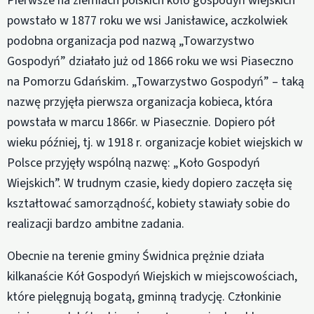
Pierwsze na ziemiach polskich koło gospodyń wiejskich
powstało w 1877 roku we wsi Janisławice, aczkolwiek
podobna organizacja pod nazwą „Towarzystwo
Gospodyń” działało już od 1866 roku we wsi Piaseczno
na Pomorzu Gdańskim. „Towarzystwo Gospodyń” – taką
nazwę przyjęła pierwsza organizacja kobieca, która
powstała w marcu 1866r. w Piasecznie. Dopiero pół
wieku później, tj. w 1918 r. organizacje kobiet wiejskich w
Polsce przyjęły wspólną nazwę: „Koło Gospodyń
Wiejskich”. W trudnym czasie, kiedy dopiero zaczęła się
kształtować samorządność, kobiety stawiały sobie do
realizacji bardzo ambitne zadania.
Obecnie na terenie gminy Świdnica prężnie działa
kilkanaście Kół Gospodyń Wiejskich w miejscowościach,
które pielęgnują bogatą, gminną tradycję. Członkinie