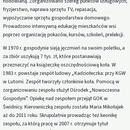
hodowlaną. Zorganizowano szereg punktów usługowych;
fryzjerstwo, naprawa sprzętu TV, repasacja,
wypożyczanie sprzętu gospodarstwa domowego.
Prowadzono intensywną edukację mieszkańców wsi
poprzez organizację pokazów, kursów, szkoleń, prelekcji.
W 1970 r. gospodynie sieją jęczmień na swoim poletku, a
za zbiór uszykują 7 tys. zł, które postanawiają
przeznaczyć na książeczkę oszczędnościową koła. W
1983 r. powstaje zespół ludowy „Kadziołeczka: przy KGW
w Lutomi. Zespół tworzyły członkinie koła. Pomocą w
zorganizowaniu zespołu służył Ośrodek „Nowoczesna
Gospodyni”. Opiekę nad zespołem przejął GOK w
Świdnicy. Kierowniczką zespołu została Maria Mikołajek
aż do 2011 roku. Skrupulatnie prowadząc też keonikę
zespołu, za którą pracę w 2007 r. otrzymuje tytuł