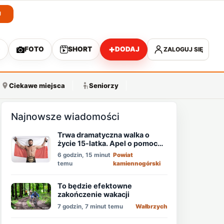
J
+
O
FOTO
SHORT
DODAJ
ZALOGUJ SIĘ
A
Ciekawe miejsca
Seniorzy
Najnowsze wiadomości
Trwa dramatyczna walka o
życie 15-latka. Apel o pomoc
mistrza MMA - Memeda
6 godzin, 15 minut
Powiat
Khalidova
temu
kamiennogórski
To będzie efektowne
zakończenie wakacji
7 godzin, 7 minut temu
Wałbrzych