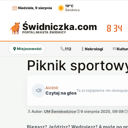
19°C
Niedziela, 9 sierpnia
Świdnica
Świdniczka
.com
08:34
PORTAL MIASTA ŚWIDNICY
112
Nekrologi
Kultu
Miejscowości
Piknik sportow
AUDIO
Ta przeglądarka nie obsługuje
Czytaj na głos
Autor:
UM Świebodzice
9 sierpnia 2025, 09:08
Biegasz? Jeździsz? Wędrujesz? A może po p