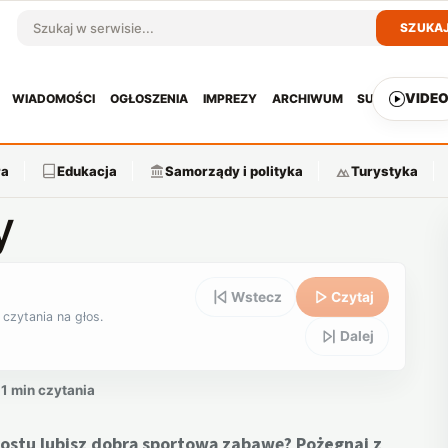
SZUKA
Szukaj w serwisie
VIDE
WIADOMOŚCI
OGŁOSZENIA
IMPREZY
ARCHIWUM
SUBSKRYPCJ
ra
Edukacja
Samorządy i polityka
Turystyka
y
Wstecz
Czytaj
 czytania na głos.
Dalej
1 min czytania
rostu lubisz dobrą sportową zabawę? Pożegnaj z