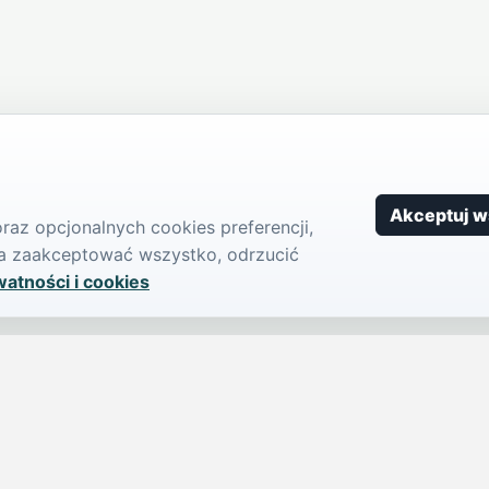
Akceptuj w
az opcjonalnych cookies preferencji,
żna zaakceptować wszystko, odrzucić
watności i cookies