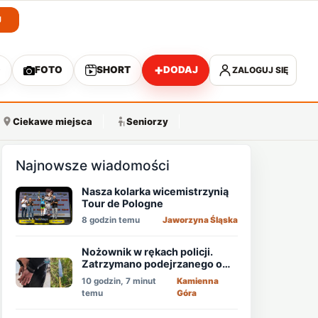
J
+
O
FOTO
SHORT
DODAJ
ZALOGUJ SIĘ
A
Ciekawe miejsca
Seniorzy
Najnowsze wiadomości
Nasza kolarka wicemistrzynią
Tour de Pologne
8 godzin temu
Jaworzyna Śląska
Nożownik w rękach policji.
Zatrzymano podejrzanego o
usiłowanie zabójstwa!
10 godzin, 7 minut
Kamienna
temu
Góra