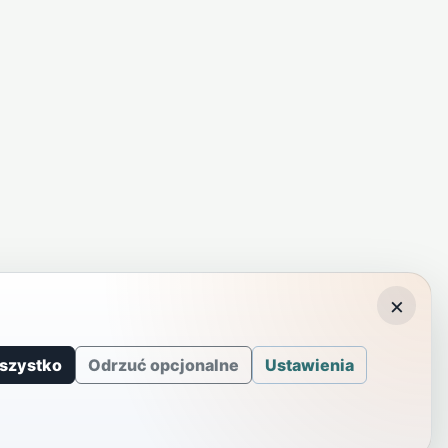
×
szystko
Odrzuć opcjonalne
Ustawienia