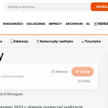
SZUKA
Szukaj w serwisie
VIDE
WIADOMOŚCI
OGŁOSZENIA
IMPREZY
ARCHIWUM
SUBSKRYPCJ
ra
Edukacja
Samorządy i polityka
Turystyka
y
Wstecz
Czytaj
 czytania na głos.
Dalej
ia
Strzegom
rpniu 2023 r. planuje rozpocząć realizację