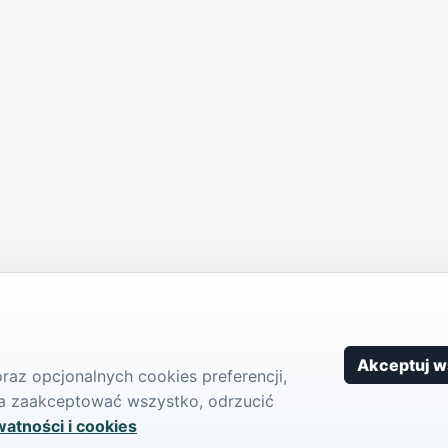
Akceptuj w
az opcjonalnych cookies preferencji,
żna zaakceptować wszystko, odrzucić
watności i cookies