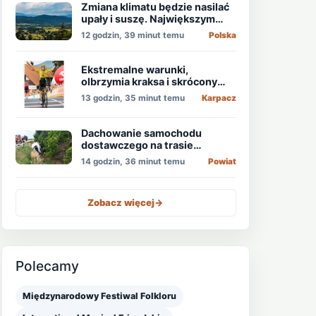
Zmiana klimatu będzie nasilać
upały i suszę. Największym
zagrożeniem jest niedobór
12 godzin, 39 minut temu
Polska
wody
Ekstremalne warunki,
olbrzymia kraksa i skrócony
etap, który padł łupem
13 godzin, 35 minut temu
Karpacz
Holendra!
Dachowanie samochodu
dostawczego na trasie
Świdnica - Wrocław
14 godzin, 36 minut temu
Powiat
Zobacz więcej
->
Polecamy
Międzynarodowy Festiwal Folkloru