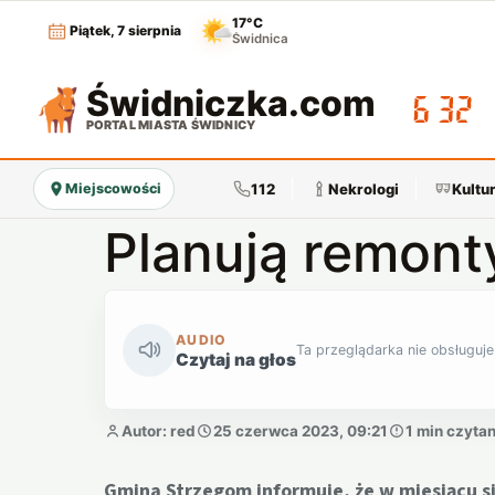
17°C
Piątek, 7 sierpnia
Świdnica
Świdniczka
.com
06:32
PORTAL MIASTA ŚWIDNICY
112
Nekrologi
Kultu
Miejscowości
Planują remont
AUDIO
Ta przeglądarka nie obsługuje
Czytaj na głos
Autor: red
25 czerwca 2023, 09:21
1 min czytan
Gmina Strzegom informuje, że w miesiącu sie