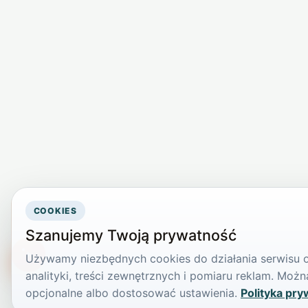
COOKIES
Szanujemy Twoją prywatność
Używamy niezbędnych cookies do działania serwisu or
TikTokowa Jelonka
analityki, treści zewnętrznych i pomiaru reklam. Mo
opcjonalne albo dostosować ustawienia.
Polityka pry