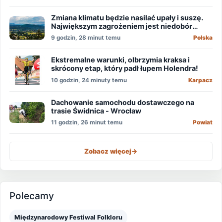
Zmiana klimatu będzie nasilać upały i suszę.
Największym zagrożeniem jest niedobór
wody
9 godzin, 28 minut temu
Polska
Ekstremalne warunki, olbrzymia kraksa i
skrócony etap, który padł łupem Holendra!
10 godzin, 24 minuty temu
Karpacz
Dachowanie samochodu dostawczego na
trasie Świdnica - Wrocław
11 godzin, 26 minut temu
Powiat
Zobacz więcej
->
Polecamy
Międzynarodowy Festiwal Folkloru