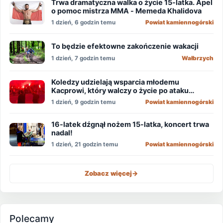
Trwa dramatyczna walka o życie 15-latka. Apel
o pomoc mistrza MMA - Memeda Khalidova
1 dzień, 6 godzin temu
Powiat kamiennogórski
To będzie efektowne zakończenie wakacji
1 dzień, 7 godzin temu
Wałbrzych
Koledzy udzielają wsparcia młodemu
Kacprowi, który walczy o życie po ataku
nożownika!
1 dzień, 9 godzin temu
Powiat kamiennogórski
16-latek dźgnął nożem 15-latka, koncert trwa
nadal!
1 dzień, 21 godzin temu
Powiat kamiennogórski
Zobacz więcej
->
Polecamy