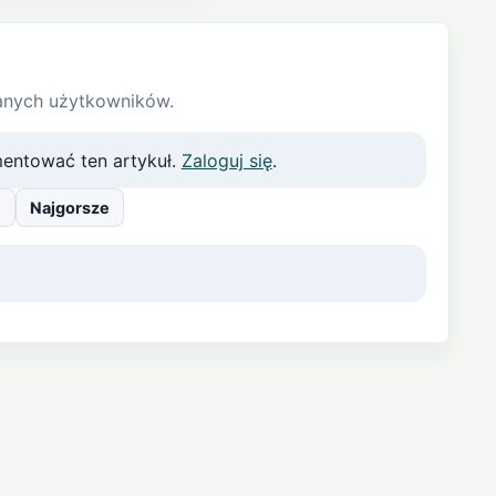
anych użytkowników.
entować ten artykuł.
Zaloguj się
.
e
Najgorsze