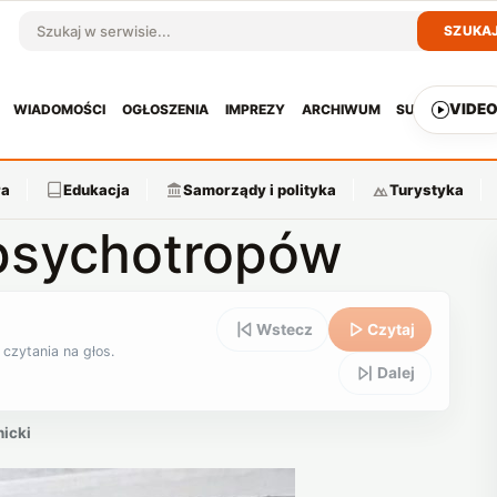
SZUKA
Szukaj w serwisie
VIDE
WIADOMOŚCI
OGŁOSZENIA
IMPREZY
ARCHIWUM
SUBSKRYPCJ
ra
Edukacja
Samorządy i polityka
Turystyka
psychotropów
Wstecz
Czytaj
 czytania na głos.
Dalej
icki