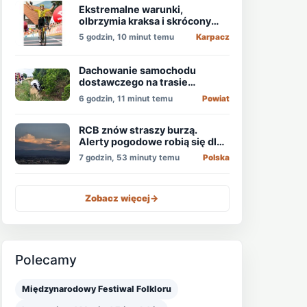
Ekstremalne warunki,
olbrzymia kraksa i skrócony
etap, który padł łupem
5 godzin, 10 minut temu
Karpacz
Holendra!
Dachowanie samochodu
dostawczego na trasie
Świdnica - Wrocław
6 godzin, 11 minut temu
Powiat
RCB znów straszy burzą.
Alerty pogodowe robią się dla
niektórych nudne
7 godzin, 53 minuty temu
Polska
Zobacz więcej
->
Polecamy
Międzynarodowy Festiwal Folkloru