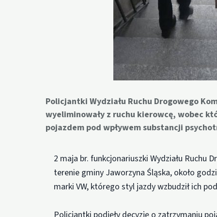
Policjantki Wydziału Ruchu Drogowego Kome
wyeliminowały z ruchu kierowcę, wobec kt
pojazdem pod wpływem substancji psychot
2 maja br. funkcjonariuszki Wydziału Ruchu 
terenie gminy Jaworzyna Śląska, około godz
marki VW, którego styl jazdy wzbudził ich pod
Policjantki podjęły decyzję o zatrzymaniu po