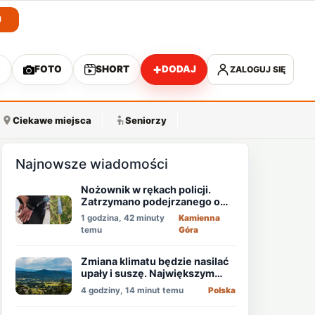
J
+
O
FOTO
SHORT
DODAJ
ZALOGUJ SIĘ
A
Ciekawe miejsca
Seniorzy
Najnowsze wiadomości
Nożownik w rękach policji.
Zatrzymano podejrzanego o
usiłowanie zabójstwa!
1 godzina, 42 minuty
Kamienna
temu
Góra
Zmiana klimatu będzie nasilać
upały i suszę. Największym
zagrożeniem jest niedobór
4 godziny, 14 minut temu
Polska
wody