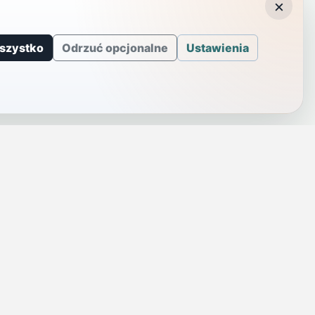
×
szystko
Odrzuć opcjonalne
Ustawienia
J
INFORMACJE
a
Telefony alarmowe
szenie
Regulamin