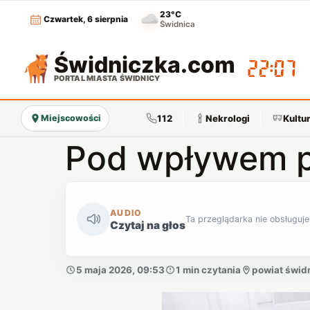
23°C
Czwartek, 6 sierpnia
Świdnica
Świdniczka
.com
22:07
PORTAL MIASTA ŚWIDNICY
112
Nekrologi
Kultu
Miejscowości
Pod wpływem 
AUDIO
Ta przeglądarka nie obsługuje
Czytaj na głos
5 maja 2026, 09:53
1 min czytania
powiat świdn