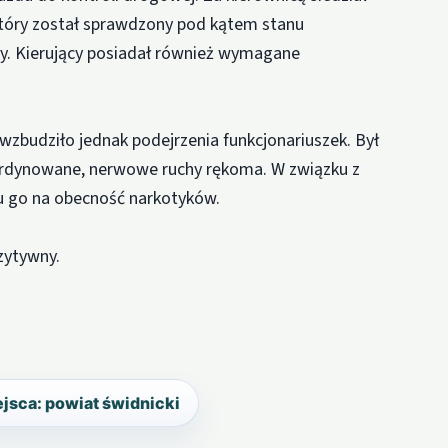
który został sprawdzony pod kątem stanu
wy. Kierujący posiadał również wymagane
wzbudziło jednak podejrzenia funkcjonariuszek. Był
rdynowane, nerwowe ruchy rękoma. W związku z
iu go na obecność narkotyków.
zytywny.
jsca: powiat świdnicki