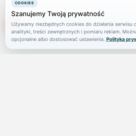
COOKIES
Szanujemy Twoją prywatność
Używamy niezbędnych cookies do działania serwisu or
TikTokowa Jelonka
analityki, treści zewnętrznych i pomiaru reklam. Mo
opcjonalne albo dostosować ustawienia.
Polityka pry
JELENIA GÓRA I OKOLICE
Świdniczka