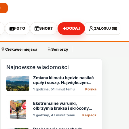
J
+
O
FOTO
SHORT
DODAJ
ZALOGUJ SIĘ
A
Ciekawe miejsca
Seniorzy
Najnowsze wiadomości
Zmiana klimatu będzie nasilać
upały i suszę. Największym
zagrożeniem jest niedobór
1 godzina, 51 minut temu
Polska
wody
Ekstremalne warunki,
olbrzymia kraksa i skrócony
etap, który padł łupem
2 godziny, 47 minut temu
Karpacz
Holendra!