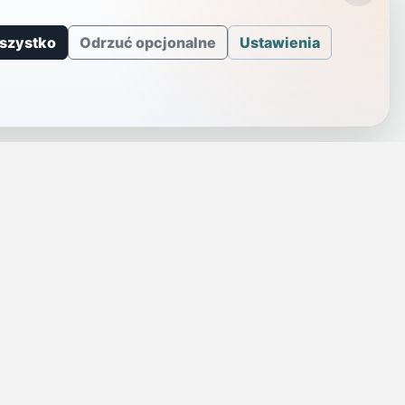
szystko
Odrzuć opcjonalne
Ustawienia
J
INFORMACJE
a
Telefony alarmowe
szenie
Regulamin
Prywatność i cookies