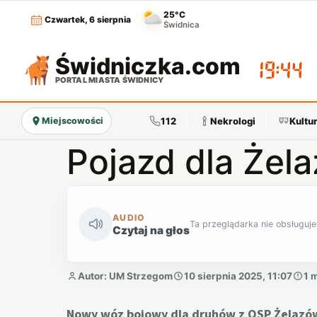
25°C
Czwartek, 6 sierpnia
Świdnica
Świdniczka
.com
19:44
PORTAL MIASTA ŚWIDNICY
112
Nekrologi
Kultu
Miejscowości
Pojazd dla Żel
AUDIO
Ta przeglądarka nie obsługuje
Czytaj na głos
Autor: UM Strzegom
10 sierpnia 2025, 11:07
1 
Nowy wóz bojowy dla druhów z OSP Żelazów