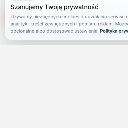
Szanujemy Twoją prywatność
Używamy niezbędnych cookies do działania serwisu or
TikTokowa Jelonka
analityki, treści zewnętrznych i pomiaru reklam. Mo
opcjonalne albo dostosować ustawienia.
Polityka pry
JELENIA GÓRA I OKOLICE
Świdniczka
Lokalne wiadomości, ogłoszenia i codzienne sprawy regionu w 