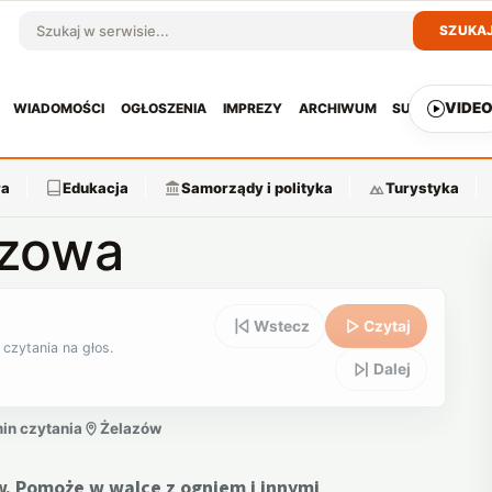
SZUKA
Szukaj w serwisie
VIDE
WIADOMOŚCI
OGŁOSZENIA
IMPREZY
ARCHIWUM
SUBSKRYPCJ
ra
Edukacja
Samorządy i polityka
Turystyka
azowa
Wstecz
Czytaj
 czytania na głos.
Dalej
min czytania
Żelazów
. Pomoże w walce z ogniem i innymi