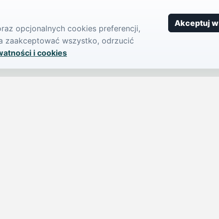
Akceptuj w
az opcjonalnych cookies preferencji,
żna zaakceptować wszystko, odrzucić
watności i cookies
SERWIS
PUBLIKU
iParts.pl
Ogłoszeni
Wiadomości
Dodaj ogło
jednym,
Sondy
Imprezy