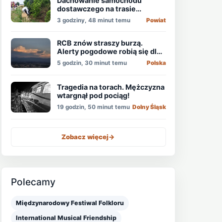
Dachowanie samochodu
dostawczego na trasie
Świdnica - Wrocław
3 godziny, 48 minut temu
Powiat
RCB znów straszy burzą.
Alerty pogodowe robią się dla
niektórych nudne
5 godzin, 30 minut temu
Polska
Tragedia na torach. Mężczyzna
wtargnął pod pociąg!
19 godzin, 50 minut temu
Dolny Śląsk
Zobacz więcej
->
Polecamy
Międzynarodowy Festiwal Folkloru
International Musical Friendship