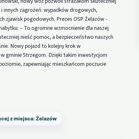
linowski, nowy wóz pozwoli strażakom skuteczniej
 i innych zagrożeń: wypadków drogowych,
ch zjawisk pogodowych. Prezes OSP Żelazów -
o nabytku: – To ogromne wzmocnienie dla naszej
kuteczniej nieść pomoc, a bezpieczeństwo naszych
nie. Nowy pojazd to kolejny krok w
w gminie Strzegom. Dzięki takim inwestycjom
 poziomie, zapewniając mieszkańcom poczucie
cej z miejsca: Żelazów