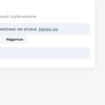
anych użytkowników.
entować ten artykuł.
Zaloguj się
.
e
Najgorsze