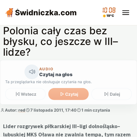
10:08
Świdniczka
.com
19°C
Polonia cały czas bez
błysku, co jeszcze w III–
lidze?
AUDIO
Czytaj na głos
Ta przeglądarka nie obsługuje czytania na głos.
Wstecz
Czytaj
Dalej
Autor:
red
7 listopada 2011, 17:40
1 min czytania
Lider rozgrywek piłkarskiej III–ligi dolnośląsko–
lubuskiej MKS Oława nie zwalnia tempa, tym razem