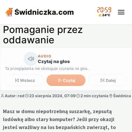
20:59
Świdniczka
.com
24°C
Pomaganie przez
oddawanie
AUDIO
Czytaj na głos
Ta przeglądarka nie obsługuje czytania na głos.
Wstecz
Czytaj
Dalej
Autor: red
23 sierpnia 2024, 07:09
2 min czytania
Świdnica
Masz w domu niepotrzebną suszarkę, zepsutą
lodówkę albo stary komputer? Jeśli przy okazji
jesteś wrażliwy na los bezpańskich zwierząt, to