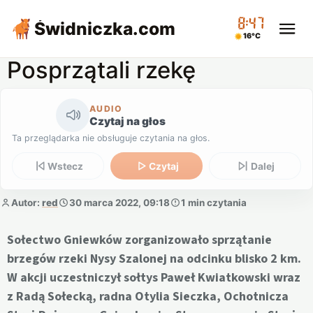
08:47
Świdniczka
.com
16°C
Posprzątali rzekę
AUDIO
Czytaj na głos
Ta przeglądarka nie obsługuje czytania na głos.
Wstecz
Czytaj
Dalej
Autor:
red
30 marca 2022, 09:18
1 min czytania
Sołectwo Gniewków zorganizowało sprzątanie
brzegów rzeki Nysy Szalonej na odcinku blisko 2 km.
W akcji uczestniczył sołtys Paweł Kwiatkowski wraz
z Radą Sołecką, radna Otylia Sieczka, Ochotnicza