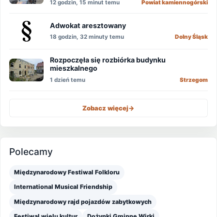
12 godzin, 15 minut temu
Powiat kamiennogórski
Adwokat aresztowany
18 godzin, 32 minuty temu
Dolny Śląsk
Rozpoczęła się rozbiórka budynku
mieszkalnego
1 dzień temu
Strzegom
Zobacz więcej
->
Polecamy
Międzynarodowy Festiwal Folkloru
International Musical Friendship
Międzynarodowy rajd pojazdów zabytkowych
Festiwal wielu kultur
Dożynki Gminne Wirki