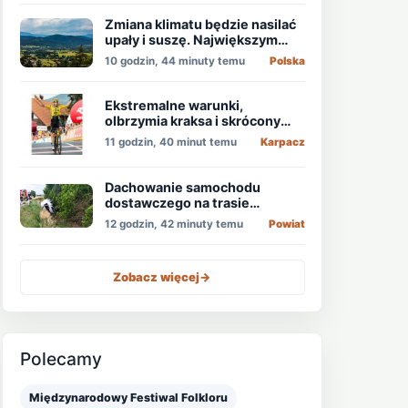
Zmiana klimatu będzie nasilać
upały i suszę. Największym
zagrożeniem jest niedobór
10 godzin, 44 minuty temu
Polska
wody
Ekstremalne warunki,
olbrzymia kraksa i skrócony
etap, który padł łupem
11 godzin, 40 minut temu
Karpacz
Holendra!
Dachowanie samochodu
dostawczego na trasie
Świdnica - Wrocław
12 godzin, 42 minuty temu
Powiat
Zobacz więcej
->
Polecamy
Międzynarodowy Festiwal Folkloru