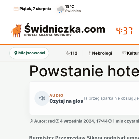
18°C
Piątek, 7 sierpnia
Świdnica
Świdniczka
.com
04:37
PORTAL MIASTA ŚWIDNICY
112
Nekrologi
Kultu
Miejscowości
Powstanie hotel
AUDIO
Ta przeglądarka nie obsługuje
Czytaj na głos
Autor: red
4 września 2024, 17:44
1 min czytan
Burmistrz Przemysław Sikora podpisał um