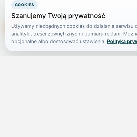
COOKIES
Szanujemy Twoją prywatność
Używamy niezbędnych cookies do działania serwisu or
TikTokowa Jelonka
analityki, treści zewnętrznych i pomiaru reklam. Mo
opcjonalne albo dostosować ustawienia.
Polityka pry
JELENIA GÓRA I OKOLICE
Świdniczka