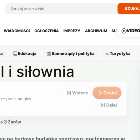
SZUKA
Szukaj w serwisie
VIDE
WIADOMOŚCI
OGŁOSZENIA
IMPREZY
ARCHIWUM
SUBSKRYPCJ
ra
Edukacja
Samorządy i polityka
Turystyka
 i siłownia
Wstecz
Czytaj
 czytania na głos.
Dalej
ia
Żarów
owę na budowę budynku sportowo–noclegowego w