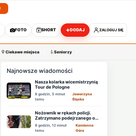
J
+
O
FOTO
SHORT
DODAJ
ZALOGUJ SIĘ
A
Ciekawe miejsca
Seniorzy
Najnowsze wiadomości
Nasza kolarka wicemistrzynią
Tour de Pologne
6 godzin, 5 minut
Jaworzyna
temu
Śląska
Nożownik w rękach policji.
Zatrzymano podejrzanego o
usiłowanie zabójstwa!
8 godzin, 12 minut
Kamienna
temu
Góra