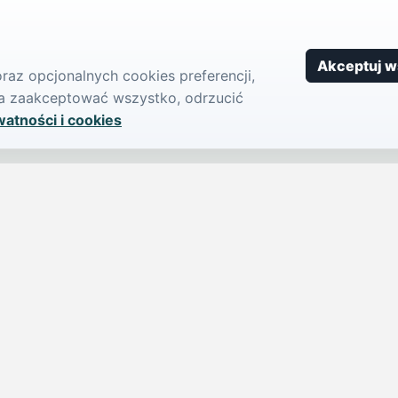
Akceptuj w
az opcjonalnych cookies preferencji,
żna zaakceptować wszystko, odrzucić
watności i cookies
SERWIS
PUBLIKU
iParts.pl
Ogłoszeni
Wiadomości
Dodaj ogło