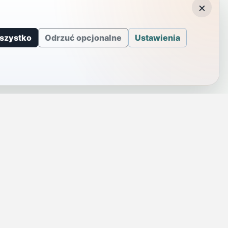
×
szystko
Odrzuć opcjonalne
Ustawienia
J
INFORMACJE
a
Telefony alarmowe
szenie
Regulamin