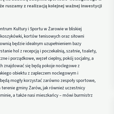
 że ruszamy z realizacją kolejnej ważnej inwestycji
ntrum Kultury i Sportu w Żarowie w bliskiej
 i koszykówki, kortów tenisowych oraz siłowni
łownią będzie idealnym uzupełnieniem bazy
nie hol z recepcją i poczekalnią, szatnie, toalety,
czne i porządkowe, węzeł cieplny, pokój socjalny, a
ch znajdować się będą pokoje noclegowe z
takiego obiektu z zapleczem noclegowym i
 będą mogły korzystać zarówno zespoły sportowe,
a terenie gminy Żarów, jak również uczestnicy
inie, a także nasi mieszkańcy – mówi burmistrz