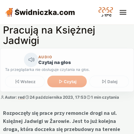
22:52
Świdniczka
.com
17°C
Pracują na Księżnej
Jadwigi
AUDIO
Czytaj na głos
Ta przeglądarka nie obsługuje czytania na głos.
Wstecz
Czytaj
Dalej
Autor:
red
24 października 2023, 17:53
1 min czytania
Rozpoczęły się prace przy remoncie drogi na ul.
Księżnej Jadwigi w Żarowie. Jest to już kolejna
droga, która doczeka się przebudowy na terenie