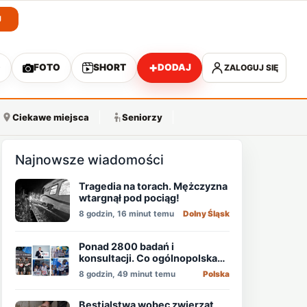
J
+
O
FOTO
SHORT
DODAJ
ZALOGUJ SIĘ
A
Ciekawe miejsca
Seniorzy
Najnowsze wiadomości
Tragedia na torach. Mężczyzna
wtargnął pod pociąg!
8 godzin, 16 minut temu
Dolny Śląsk
Ponad 2800 badań i
konsultacji. Co ogólnopolska
akcja pokazała o zdrowiu
8 godzin, 49 minut temu
Polska
mężczyzn?
Bestialstwa wobec zwierząt