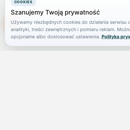
COOKIES
Szanujemy Twoją prywatność
Używamy niezbędnych cookies do działania serwisu or
TikTokowa Jelonka
analityki, treści zewnętrznych i pomiaru reklam. Mo
opcjonalne albo dostosować ustawienia.
Polityka pry
JELENIA GÓRA I OKOLICE
Świdniczka
Lokalne wiadomości, ogłoszenia i codzienne sprawy regionu w 