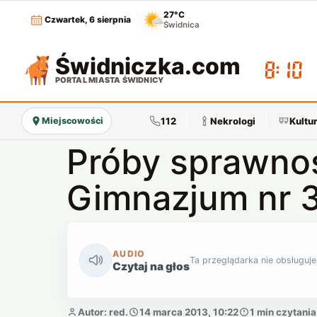
27°C
Czwartek, 6 sierpnia
Świdnica
Świdniczka
.com
08:10
PORTAL MIASTA ŚWIDNICY
112
Nekrologi
Kultu
Miejscowości
Próby sprawnoś
Gimnazjum nr 
AUDIO
Ta przeglądarka nie obsługuje
Czytaj na głos
Autor: red.
14 marca 2013, 10:22
1 min czytania