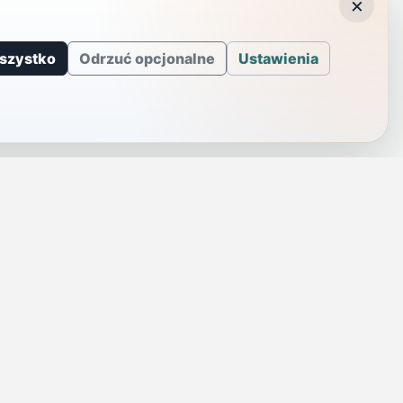
×
szystko
Odrzuć opcjonalne
Ustawienia
J
INFORMACJE
a
Telefony alarmowe
szenie
Regulamin