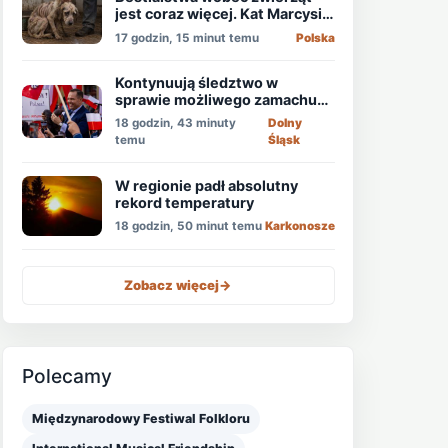
jest coraz więcej. Kat Marcysia
usłyszał wyrok
17 godzin, 15 minut temu
Polska
Kontynuują śledztwo w
sprawie możliwego zamachu
na obecnego prezydenta
18 godzin, 43 minuty
Dolny
Nawrockiego
temu
Śląsk
W regionie padł absolutny
rekord temperatury
18 godzin, 50 minut temu
Karkonosze
Zobacz więcej
->
Polecamy
Międzynarodowy Festiwal Folkloru