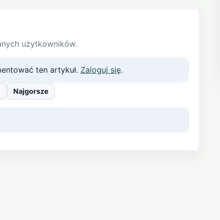
anych użytkowników.
entować ten artykuł.
Zaloguj się
.
e
Najgorsze