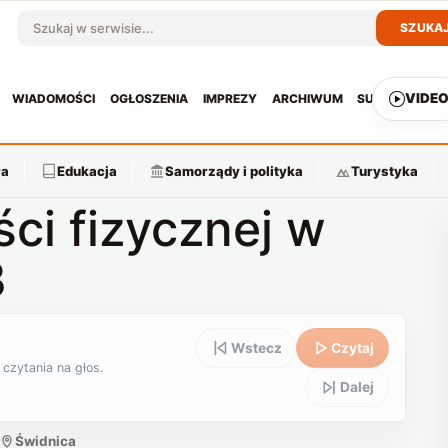
SZUKA
Szukaj w serwisie
VIDE
WIADOMOŚCI
OGŁOSZENIA
IMPREZY
ARCHIWUM
SUBSKRYPCJ
ra
Edukacja
Samorządy i polityka
Turystyka
ci fizycznej w
3
Wstecz
Czytaj
 czytania na głos.
Dalej
Świdnica