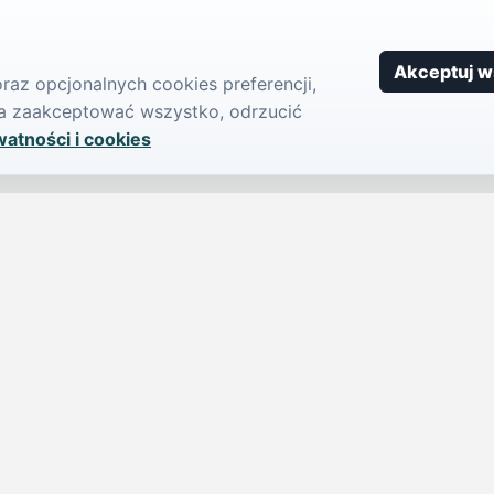
Akceptuj w
az opcjonalnych cookies preferencji,
żna zaakceptować wszystko, odrzucić
watności i cookies
SERWIS
PUBLIKU
iParts.pl
Ogłoszeni
Wiadomości
Dodaj ogło
jednym,