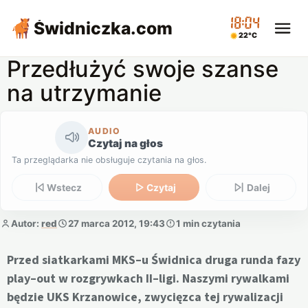
18:04
Świdniczka
.com
22°C
Przedłużyć swoje szanse
na utrzymanie
AUDIO
Czytaj na głos
Ta przeglądarka nie obsługuje czytania na głos.
Wstecz
Czytaj
Dalej
Autor:
red
27 marca 2012, 19:43
1 min czytania
Przed siatkarkami MKS–u Świdnica druga runda fazy
play–out w rozgrywkach II–ligi. Naszymi rywalkami
będzie UKS Krzanowice, zwycięzca tej rywalizacji