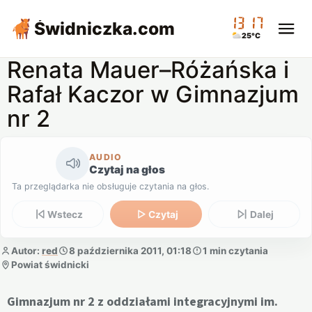
13:17
Świdniczka
.com
25°C
Renata Mauer–Różańska i
Rafał Kaczor w Gimnazjum
nr 2
AUDIO
Czytaj na głos
Ta przeglądarka nie obsługuje czytania na głos.
Wstecz
Czytaj
Dalej
Autor:
red
8 października 2011, 01:18
1 min czytania
Powiat świdnicki
Gimnazjum nr 2 z oddziałami integracyjnymi im.