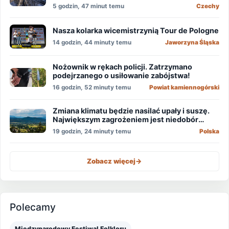
5 godzin, 47 minut temu
Czechy
Nasza kolarka wicemistrzynią Tour de Pologne
14 godzin, 44 minuty temu
Jaworzyna Śląska
Nożownik w rękach policji. Zatrzymano
podejrzanego o usiłowanie zabójstwa!
16 godzin, 52 minuty temu
Powiat kamiennogórski
Zmiana klimatu będzie nasilać upały i suszę.
Największym zagrożeniem jest niedobór
wody
19 godzin, 24 minuty temu
Polska
Zobacz więcej
->
Polecamy
Międzynarodowy Festiwal Folkloru