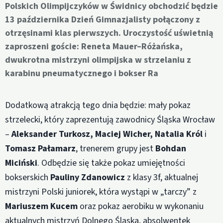
Polskich Olimpijczyków w Świdnicy obchodzić będzie
13 października Dzień Gimnazjalisty połączony z
otrzęsinami klas pierwszych. Uroczystość uświetnią
zaproszeni goście: Reneta Mauer–Różańska,
dwukrotna mistrzyni olimpijska w strzelaniu z
karabinu pneumatycznego i bokser Ra
Dodatkową atrakcją tego dnia będzie: mały pokaz
strzelecki, który zaprezentują zawodnicy Śląska Wrocław
–
Aleksander Turkosz, Maciej Wicher, Natalia Król
i
Tomasz Pałamarz
, trenerem grupy jest
Bohdan
Miciński
. Odbędzie się także pokaz umiejętności
bokserskich
Pauliny Zdanowicz
z klasy 3f, aktualnej
mistrzyni Polski juniorek, która wystąpi w „tarczy” z
Mariuszem Kucem
oraz pokaz aerobiku w wykonaniu
aktualnych mistrzyń Dolnego Śląska, absolwentek