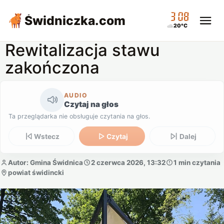
03:08
Świdniczka
.com
20°C
Rewitalizacja stawu
zakończona
AUDIO
Czytaj na głos
Ta przeglądarka nie obsługuje czytania na głos.
Wstecz
Czytaj
Dalej
Autor: Gmina Świdnica
2 czerwca 2026, 13:32
1 min czytania
powiat świdincki