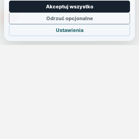
Akceptuj wszystko
TikTokowa Jelonka
Odrzuć opcjonalne
Ustawienia
JELENIA GÓRA I OKOLICE
Świdniczka
Lokalne wiadomości, ogłoszenia i codzienne sprawy regionu
w jednym, przejrzystym serwisie.
SKONTAKTUJ SIĘ Z NAMI
Redakcja i ogłoszenia
→