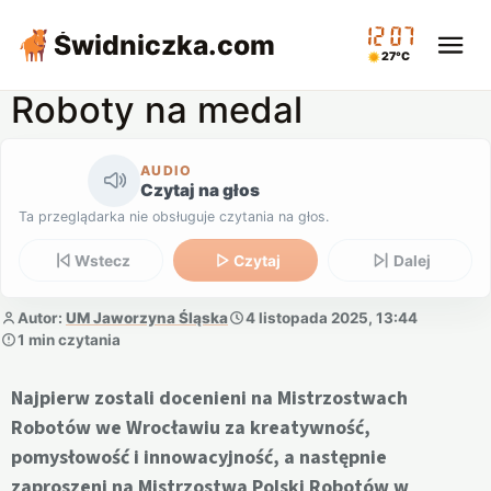
12:07
Świdniczka
.com
27°C
Roboty na medal
AUDIO
Czytaj na głos
Ta przeglądarka nie obsługuje czytania na głos.
Wstecz
Czytaj
Dalej
Autor:
UM Jaworzyna Śląska
4 listopada 2025, 13:44
1 min czytania
Najpierw zostali docenieni na Mistrzostwach
Robotów we Wrocławiu za kreatywność,
pomysłowość i innowacyjność, a następnie
zaproszeni na Mistrzostwa Polski Robotów w