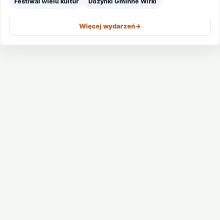
Festiwal wielu kultur
Dożynki Gminne Wirki
Więcej wydarzeń
->