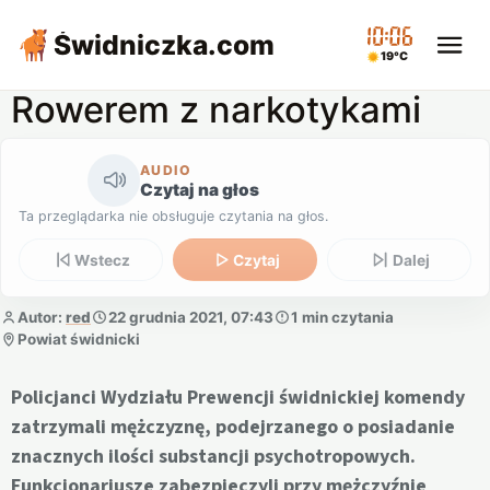
10:06
Świdniczka
.com
19°C
Rowerem z narkotykami
AUDIO
Czytaj na głos
Ta przeglądarka nie obsługuje czytania na głos.
Wstecz
Czytaj
Dalej
Autor:
red
22 grudnia 2021, 07:43
1 min czytania
Powiat świdnicki
Policjanci Wydziału Prewencji świdnickiej komendy
zatrzymali mężczyznę, podejrzanego o posiadanie
znacznych ilości substancji psychotropowych.
Funkcjonariusze zabezpieczyli przy mężczyźnie