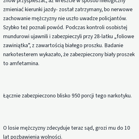
znów przyśpieszać, aż wreszcie w sposób nielogiczny
zmieniać kierunki jazdy- został zatrzymany, bo nerwowe
zachowanie mężczyzny nie uszło uwadze policjantów.
Szybko też poznali powód. Podczas kontroli osobistej
mundurowi ujawnili i zabezpieczyli przy 28-latku „foliowe
zawiniątka”, z zawartością białego proszku. Badanie
narkotesterem wykazało, że zabezpieczony biały proszek
to amfetamina.
Łącznie zabezpieczono blisko 950 porcji tego narkotyku.
O losie mężczyzny zdecyduje teraz sąd, grozi mu do 10
lat pozbawienia wolności.