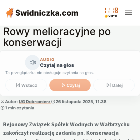
11:18
Świdniczka
.com
20°C
Rowy melioracyjne po
konserwacji
AUDIO
Czytaj na głos
Ta przeglądarka nie obsługuje czytania na głos.
Wstecz
Czytaj
Dalej
Autor:
UG Dobromierz
26 listopada 2025, 11:38
1 min czytania
Rejonowy Związek Spółek Wodnych w Wałbrzychu
zakończył realizację zadania pn. Konserwacja