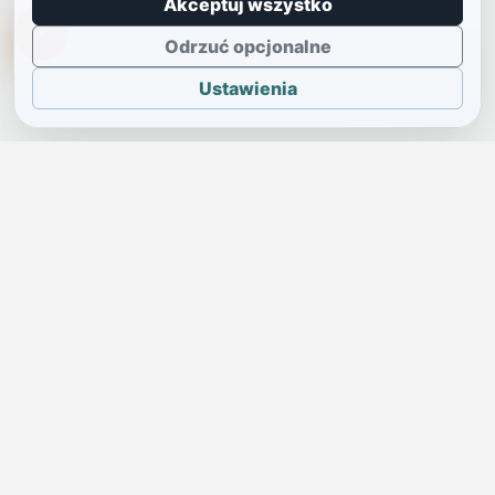
Akceptuj wszystko
TikTokowa Jelonka
Odrzuć opcjonalne
Ustawienia
JELENIA GÓRA I OKOLICE
Świdniczka
Lokalne wiadomości, ogłoszenia i codzienne sprawy regionu
w jednym, przejrzystym serwisie.
SKONTAKTUJ SIĘ Z NAMI
Redakcja i ogłoszenia
→
ogloszenia@swidniczka.com