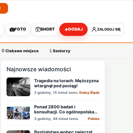
J
+
O
FOTO
SHORT
DODAJ
ZALOGUJ SIĘ
A
Ciekawe miejsca
Seniorzy
Najnowsze wiadomości
Tragedia na torach. Mężczyzna
wtargnął pod pociąg!
3 godziny, 15 minut temu
Dolny Śląsk
Ponad 2800 badań i
konsultacji. Co ogólnopolska
akcja pokazała o zdrowiu
3 godziny, 48 minut temu
Polska
mężczyzn?
Bestialstwa wobec zwierząt