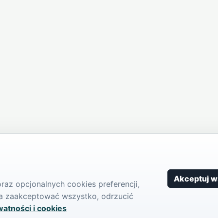
Akceptuj w
az opcjonalnych cookies preferencji,
żna zaakceptować wszystko, odrzucić
watności i cookies