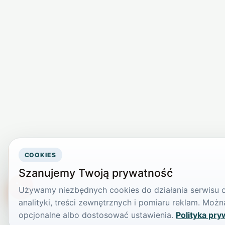
COOKIES
Szanujemy Twoją prywatność
Używamy niezbędnych cookies do działania serwisu or
TikTokowa Jelonka
analityki, treści zewnętrznych i pomiaru reklam. Mo
opcjonalne albo dostosować ustawienia.
Polityka pry