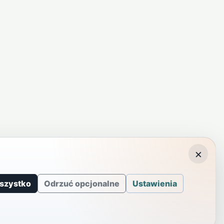
×
szystko
Odrzuć opcjonalne
Ustawienia