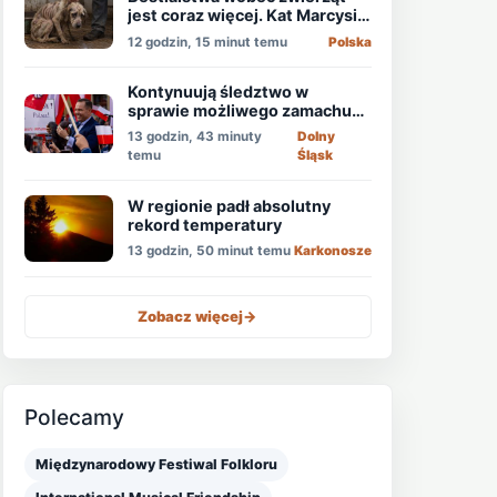
jest coraz więcej. Kat Marcysia
usłyszał wyrok
12 godzin, 15 minut temu
Polska
Kontynuują śledztwo w
sprawie możliwego zamachu
na obecnego prezydenta
13 godzin, 43 minuty
Dolny
Nawrockiego
temu
Śląsk
W regionie padł absolutny
rekord temperatury
13 godzin, 50 minut temu
Karkonosze
Zobacz więcej
->
Polecamy
Międzynarodowy Festiwal Folkloru