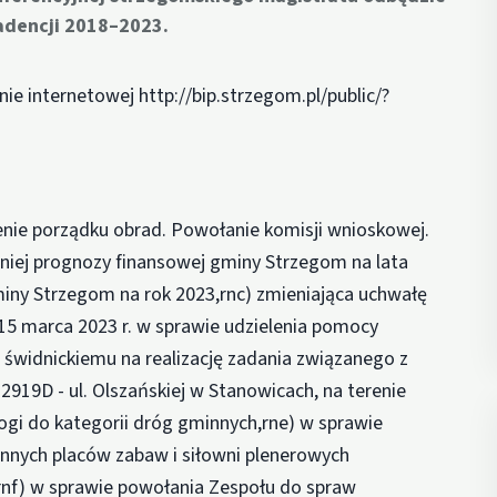
kadencji 2018–2023.
e internetowej http://bip.strzegom.pl/public/?
nie porządku obrad. Powołanie komisji wnioskowej.
tniej prognozy finansowej gminy Strzegom na lata
miny Strzegom na rok 2023,rnc) zmieniająca uchwałę
 15 marca 2023 r. w sprawie udzielenia pomocy
świdnickiemu na realizację zadania związanego z
919D - ul. Olszańskiej w Stanowicach, na terenie
ogi do kategorii dróg gminnych,rne) w sprawie
nnych placów zabaw i siłowni plenerowych
rnf) w sprawie powołania Zespołu do spraw