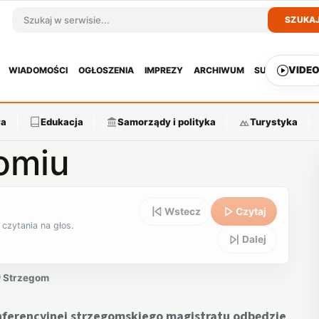
SZUKA
Szukaj w serwisie
VIDE
WIADOMOŚCI
OGŁOSZENIA
IMPREZY
ARCHIWUM
SUBSKRYPCJ
ra
Edukacja
Samorządy i polityka
Turystyka
omiu
Wstecz
Czytaj
 czytania na głos.
Dalej
Strzegom
konferencyjnej strzegomskiego magistratu odbędzie