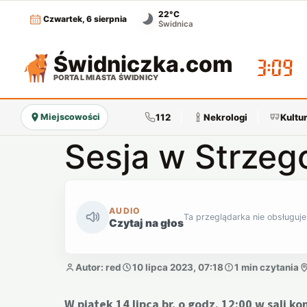
22°C
Czwartek, 6 sierpnia
Świdnica
Świdniczka
.com
03:09
PORTAL MIASTA ŚWIDNICY
112
Nekrologi
Kultu
Miejscowości
Sesja w Strzeg
AUDIO
Ta przeglądarka nie obsługuje
Czytaj na głos
Autor: red
10 lipca 2023, 07:18
1 min czytania
W piątek 14 lipca br. o godz. 12:00 w sali 