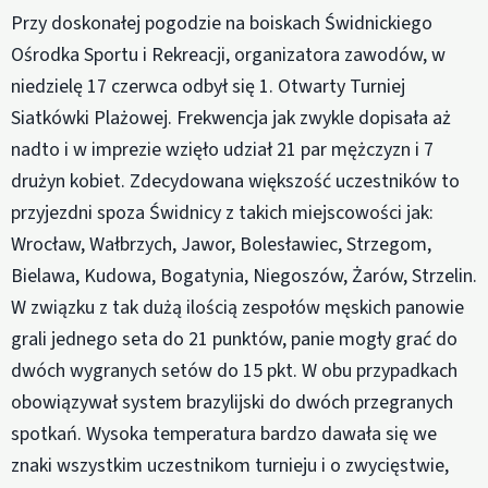
Przy doskonałej pogodzie na boiskach Świdnickiego
Ośrodka Sportu i Rekreacji, organizatora zawodów, w
niedzielę 17 czerwca odbył się 1. Otwarty Turniej
Siatkówki Plażowej. Frekwencja jak zwykle dopisała aż
nadto i w imprezie wzięło udział 21 par mężczyzn i 7
drużyn kobiet. Zdecydowana większość uczestników to
przyjezdni spoza Świdnicy z takich miejscowości jak:
Wrocław, Wałbrzych, Jawor, Bolesławiec, Strzegom,
Bielawa, Kudowa, Bogatynia, Niegoszów, Żarów, Strzelin.
W związku z tak dużą ilością zespołów męskich panowie
grali jednego seta do 21 punktów, panie mogły grać do
dwóch wygranych setów do 15 pkt. W obu przypadkach
obowiązywał system brazylijski do dwóch przegranych
spotkań. Wysoka temperatura bardzo dawała się we
znaki wszystkim uczestnikom turnieju i o zwycięstwie,