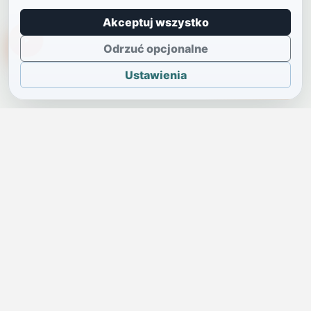
Akceptuj wszystko
TikTokowa Jelonka
Odrzuć opcjonalne
Ustawienia
JELENIA GÓRA I OKOLICE
Świdniczka
Lokalne wiadomości, ogłoszenia i codzienne sprawy regionu
w jednym, przejrzystym serwisie.
SKONTAKTUJ SIĘ Z NAMI
Redakcja i ogłoszenia