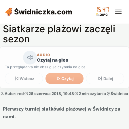
15:47
Świdniczka
.com
26°C
Siatkarze plażowi zaczęli
sezon
AUDIO
Czytaj na głos
Ta przeglądarka nie obsługuje czytania na głos.
Wstecz
Czytaj
Dalej
Autor: red
26 czerwca 2018, 19:48
2 min czytania
Świdnica
Pierwszy turniej siatkówki plażowej w Świdnicy za
nami.