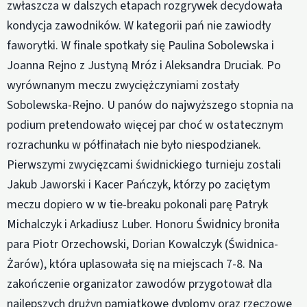
zwłaszcza w dalszych etapach rozgrywek decydowała
kondycja zawodników. W kategorii pań nie zawiodły
faworytki. W finale spotkały się Paulina Sobolewska i
Joanna Rejno z Justyną Mróz i Aleksandra Druciak. Po
wyrównanym meczu zwyciężczyniami zostały
Sobolewska-Rejno. U panów do najwyższego stopnia na
podium pretendowało więcej par choć w ostatecznym
rozrachunku w półfinałach nie było niespodzianek.
Pierwszymi zwycięzcami świdnickiego turnieju zostali
Jakub Jaworski i Kacer Pańczyk, którzy po zaciętym
meczu dopiero w w tie-breaku pokonali parę Patryk
Michalczyk i Arkadiusz Luber. Honoru Świdnicy broniła
para Piotr Orzechowski, Dorian Kowalczyk (Świdnica-
Żarów), która uplasowała się na miejscach 7-8. Na
zakończenie organizator zawodów przygotował dla
najlepszych drużyn pamiątkowe dyplomy oraz rzeczowe