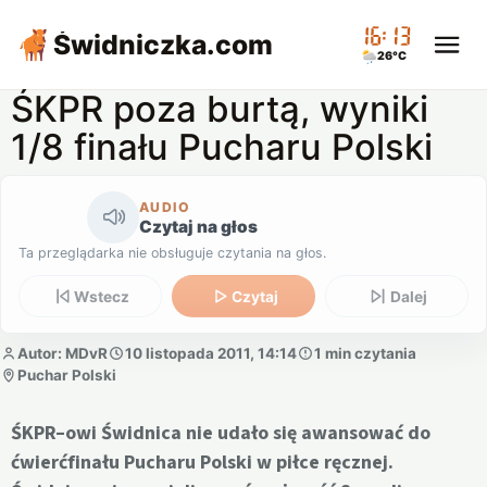
16:13
Świdniczka
.com
26°C
ŚKPR poza burtą, wyniki
1/8 finału Pucharu Polski
AUDIO
Czytaj na głos
Ta przeglądarka nie obsługuje czytania na głos.
Wstecz
Czytaj
Dalej
Autor: MDvR
10 listopada 2011, 14:14
1 min czytania
Puchar Polski
ŚKPR–owi Świdnica nie udało się awansować do
ćwierćfinału Pucharu Polski w piłce ręcznej.