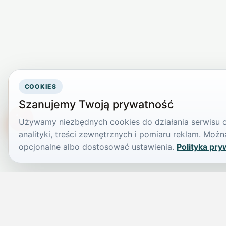
COOKIES
Szanujemy Twoją prywatność
Używamy niezbędnych cookies do działania serwisu or
TikTokowa Jelonka
analityki, treści zewnętrznych i pomiaru reklam. Mo
opcjonalne albo dostosować ustawienia.
Polityka pry