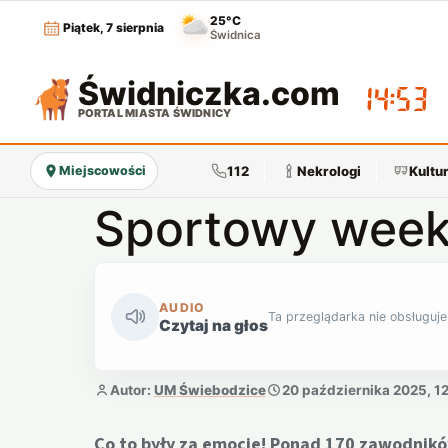
25°C
Piątek, 7 sierpnia
Świdnica
Świdniczka
.com
14:53
PORTAL MIASTA ŚWIDNICY
112
Nekrologi
Kultu
Miejscowości
Sportowy week
AUDIO
Ta przeglądarka nie obsługuje
Czytaj na głos
Autor:
UM Świebodzice
20 października 2025, 1
Co to były za emocje! Ponad 170 zawodników 