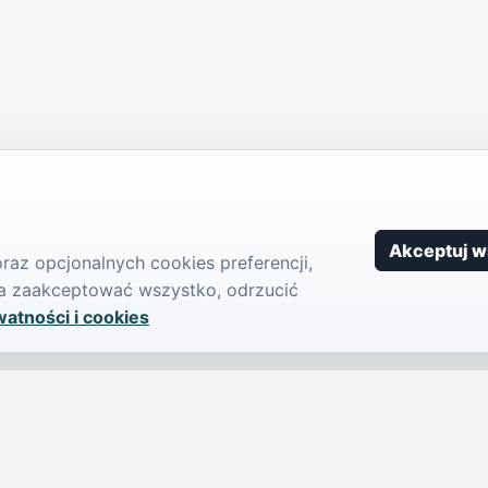
Akceptuj w
az opcjonalnych cookies preferencji,
żna zaakceptować wszystko, odrzucić
watności i cookies