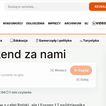
SZUKA
Szukaj w serwisie
VIDE
WIADOMOŚCI
OGŁOSZENIA
IMPREZY
ARCHIWUM
SUBSKRYPCJ
ra
Edukacja
Samorządy i polityka
Turystyka
end za nami
Wstecz
Czytaj
 czytania na głos.
Dalej
2:04
1 min czytania
z całej Polski, ale i Europy 17 października