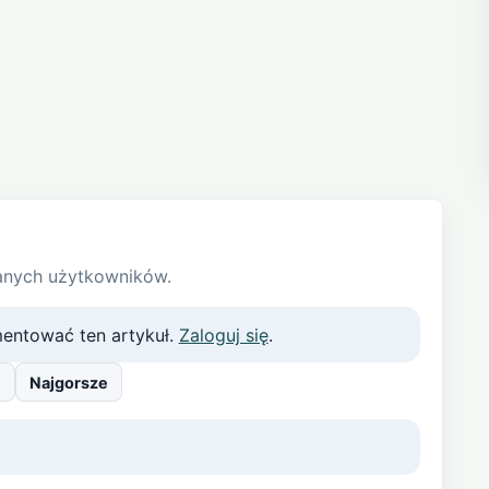
anych użytkowników.
entować ten artykuł.
Zaloguj się
.
e
Najgorsze