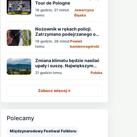
Tour de Pologne
16 godzin, 21 minut
Jaworzyna
temu
Śląska
Nożownik w rękach policji.
Zatrzymano podejrzanego o
usiłowanie zabójstwa!
18 godzin, 28 minut
Powiat
temu
kamiennogórski
Zmiana klimatu będzie nasilać
upały i suszę. Największym
zagrożeniem jest niedobór
21 godzin temu
Polska
wody
Zobacz więcej
->
Polecamy
Międzynarodowy Festiwal Folkloru