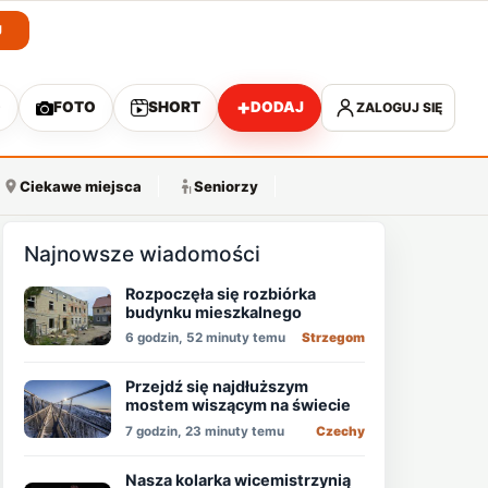
J
+
O
FOTO
SHORT
DODAJ
ZALOGUJ SIĘ
A
Ciekawe miejsca
Seniorzy
Najnowsze wiadomości
Rozpoczęła się rozbiórka
budynku mieszkalnego
6 godzin, 52 minuty temu
Strzegom
Przejdź się najdłuższym
mostem wiszącym na świecie
7 godzin, 23 minuty temu
Czechy
Nasza kolarka wicemistrzynią