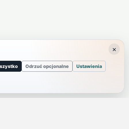
×
szystko
Odrzuć opcjonalne
Ustawienia