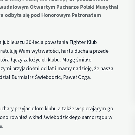
 dwudniowym Otwartym Pucharze Polski Muaythai
owa odbyła się pod Honorowym Patronatem
jubileuszu 30-lecia powstania Fighter Klub
ratuluję Wam wytrwałości, hartu ducha a przede
która łączy założycieli klubu. Mogę śmiało
zymi przyjaciółmi od lat i mamy nadzieję, że nasza
edział Burmistrz Świebodzic, Paweł Ozga.
hary przyjaciołom klubu a także wspierającym go
ono również wkład świebodzickiego samorządu w
a.