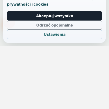
prywatności i cookies
Akceptuj wszystko
TikTokowa Jelonka
Odrzuć opcjonalne
Ustawienia
JELENIA GÓRA I OKOLICE
Świdniczka
Lokalne wiadomości, ogłoszenia i codzienne sprawy regionu
w jednym, przejrzystym serwisie.
SKONTAKTUJ SIĘ Z NAMI