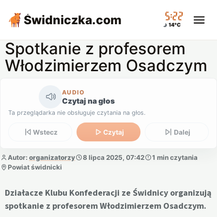
05:22
Świdniczka
.com
14°C
Spotkanie z profesorem
Włodzimierzem Osadczym
AUDIO
Czytaj na głos
Ta przeglądarka nie obsługuje czytania na głos.
Wstecz
Czytaj
Dalej
Autor:
organizatorzy
8 lipca 2025, 07:42
1 min czytania
Powiat świdnicki
Działacze Klubu Konfederacji ze Świdnicy organizują
spotkanie z profesorem Włodzimierzem Osadczym.