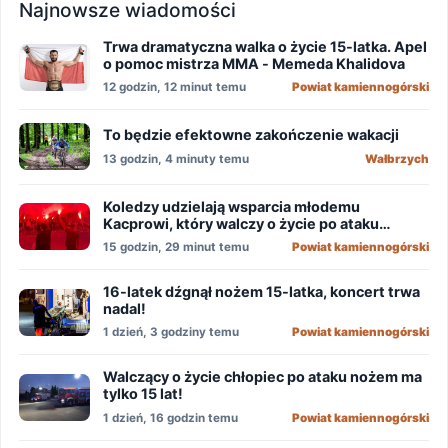
Najnowsze wiadomości
Trwa dramatyczna walka o życie 15-latka. Apel
o pomoc mistrza MMA - Memeda Khalidova
12 godzin, 12 minut temu
Powiat kamiennogórski
To będzie efektowne zakończenie wakacji
13 godzin, 4 minuty temu
Wałbrzych
Koledzy udzielają wsparcia młodemu
Kacprowi, który walczy o życie po ataku
nożownika!
15 godzin, 29 minut temu
Powiat kamiennogórski
16-latek dźgnął nożem 15-latka, koncert trwa
nadal!
1 dzień, 3 godziny temu
Powiat kamiennogórski
Walczący o życie chłopiec po ataku nożem ma
tylko 15 lat!
1 dzień, 16 godzin temu
Powiat kamiennogórski