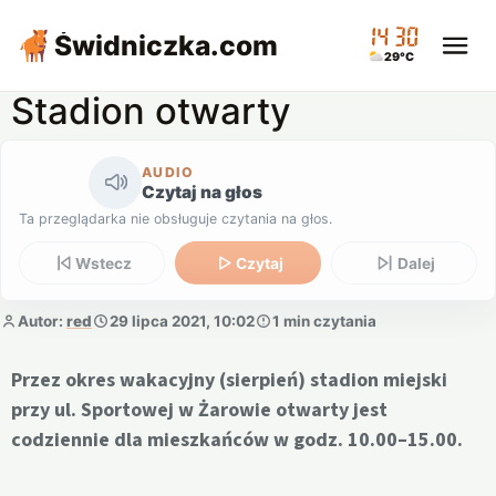
14:30
Świdniczka
.com
29°C
Stadion otwarty
AUDIO
Czytaj na głos
Ta przeglądarka nie obsługuje czytania na głos.
Wstecz
Czytaj
Dalej
Autor:
red
29 lipca 2021, 10:02
1 min czytania
Przez okres wakacyjny (sierpień) stadion miejski
przy ul. Sportowej w Żarowie otwarty jest
codziennie dla mieszkańców w godz. 10.00–15.00.