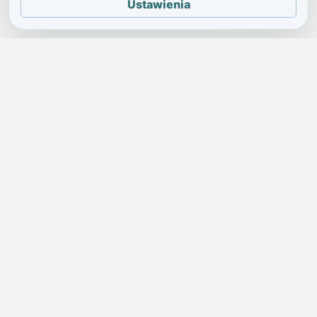
Ustawienia
JELENIA GÓRA I OKOLICE
Świdniczka
Lokalne wiadomości, ogłoszenia i codzienne sprawy regionu
w jednym, przejrzystym serwisie.
SKONTAKTUJ SIĘ Z NAMI
Redakcja i ogłoszenia
→
ogloszenia@swidniczka.com
Pomoc techniczna
→
zgloszenia@swidniczka.com