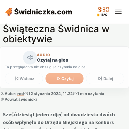
09:30
Świdniczka
.com
18°C
Świąteczna Świdnica w
obiektywie
AUDIO
Czytaj na głos
Ta przeglądarka nie obsługuje czytania na głos.
Wstecz
Czytaj
Dalej
Autor:
red
12 stycznia 2024, 11:22
1 min czytania
Powiat świdnicki
Sześćdziesiąt jeden zdjęć od dwudziestu dwóch
osób wpłynęło do Urzędu Miejskiego na konkurs