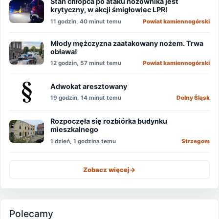
Stan chłopca po ataku nożownika jest
krytyczny, w akcji śmigłowiec LPR!
11 godzin, 40 minut temu
Powiat kamiennogórski
Młody mężczyzna zaatakowany nożem. Trwa
obława!
12 godzin, 57 minut temu
Powiat kamiennogórski
Adwokat aresztowany
19 godzin, 14 minut temu
Dolny Śląsk
Rozpoczęła się rozbiórka budynku
mieszkalnego
1 dzień, 1 godzina temu
Strzegom
Zobacz więcej
->
Polecamy