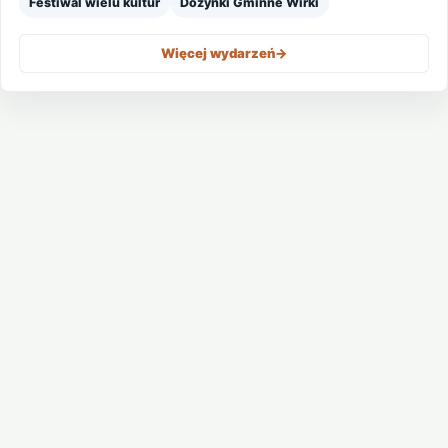
Festiwal wielu kultur
Dożynki Gminne Wirki
Więcej wydarzeń
->