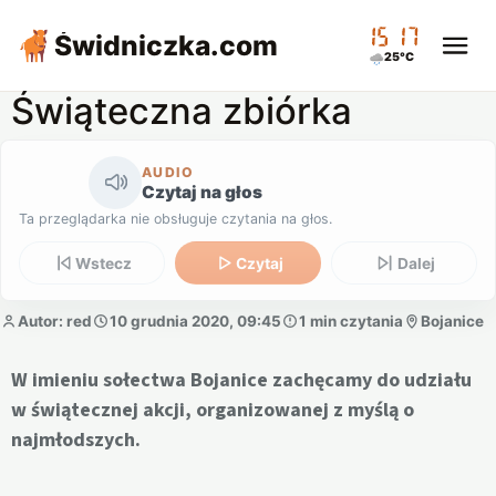
15:17
Świdniczka
.com
25°C
Świąteczna zbiórka
AUDIO
Czytaj na głos
Ta przeglądarka nie obsługuje czytania na głos.
Wstecz
Czytaj
Dalej
Autor: red
10 grudnia 2020, 09:45
1 min czytania
Bojanice
W imieniu sołectwa Bojanice zachęcamy do udziału
w świątecznej akcji, organizowanej z myślą o
najmłodszych.