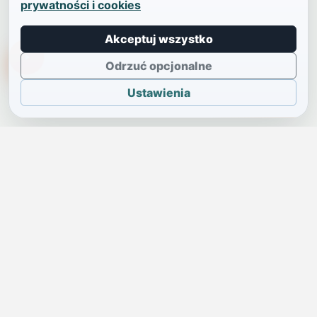
prywatności i cookies
Akceptuj wszystko
TikTokowa Jelonka
Odrzuć opcjonalne
Ustawienia
JELENIA GÓRA I OKOLICE
Świdniczka
Lokalne wiadomości, ogłoszenia i codzienne sprawy regionu
w jednym, przejrzystym serwisie.
SKONTAKTUJ SIĘ Z NAMI