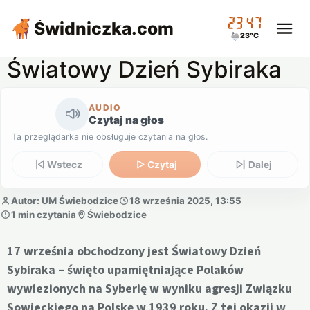
23:47
Świdniczka
.com
23°C
Światowy Dzień Sybiraka
AUDIO
Czytaj na głos
Ta przeglądarka nie obsługuje czytania na głos.
Wstecz
Czytaj
Dalej
Autor: UM Świebodzice
18 września 2025, 13:55
1 min czytania
Świebodzice
17 września obchodzony jest Światowy Dzień
Sybiraka – święto upamiętniające Polaków
wywiezionych na Syberię w wyniku agresji Związku
Sowieckiego na Polskę w 1939 roku. Z tej okazji w