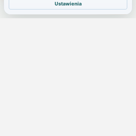
Ustawienia
JELENIA GÓRA I OKOLICE
Świdniczka
Lokalne wiadomości, ogłoszenia i codzienne sprawy regionu
w jednym, przejrzystym serwisie.
SKONTAKTUJ SIĘ Z NAMI
Redakcja i ogłoszenia
→
ogloszenia@swidniczka.com
Pomoc techniczna
→
zgloszenia@swidniczka.com