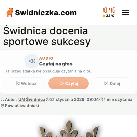
18:46
Świdniczka
.com
22°C
Świdnica docenia
sportowe sukcesy
AUDIO
Czytaj na głos
Ta przeglądarka nie obsługuje czytania na głos.
Wstecz
Czytaj
Dalej
Autor:
UM Świdnica
21 stycznia 2026, 09:04
1 min czytania
Powiat świdnicki