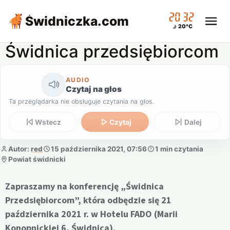
20:32
Świdniczka
.com
20°C
Świdnica przedsiębiorcom
AUDIO
Czytaj na głos
Ta przeglądarka nie obsługuje czytania na głos.
Wstecz
Czytaj
Dalej
Autor:
red
15 października 2021, 07:56
1 min czytania
Powiat świdnicki
Zapraszamy na konferencję „Świdnica
Przedsiębiorcom”, która odbędzie się 21
października 2021 r. w Hotelu FADO (Marii
Konopnickiej 6, Świdnica).