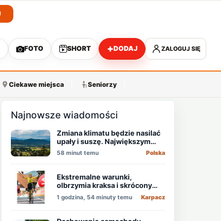
J
+
O
FOTO
SHORT
DODAJ
ZALOGUJ SIĘ
A
Ciekawe miejsca
Seniorzy
Najnowsze wiadomości
Zmiana klimatu będzie nasilać
upały i suszę. Największym
zagrożeniem jest niedobór
58 minut temu
Polska
wody
Ekstremalne warunki,
olbrzymia kraksa i skrócony
etap, który padł łupem
1 godzina, 54 minuty temu
Karpacz
Holendra!