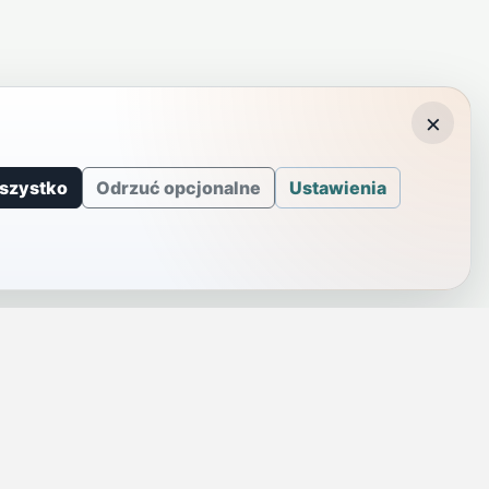
×
szystko
Odrzuć opcjonalne
Ustawienia