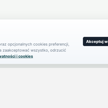
Akceptuj w
az opcjonalnych cookies preferencji,
żna zaakceptować wszystko, odrzucić
watności i cookies