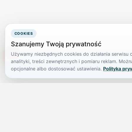
COOKIES
Szanujemy Twoją prywatność
Używamy niezbędnych cookies do działania serwisu or
TikTokowa Jelonka
analityki, treści zewnętrznych i pomiaru reklam. Mo
opcjonalne albo dostosować ustawienia.
Polityka pry