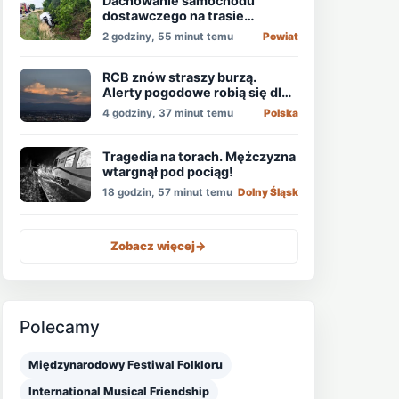
Dachowanie samochodu
dostawczego na trasie
Świdnica - Wrocław
2 godziny, 55 minut temu
Powiat
RCB znów straszy burzą.
Alerty pogodowe robią się dla
niektórych nudne
4 godziny, 37 minut temu
Polska
Tragedia na torach. Mężczyzna
wtargnął pod pociąg!
18 godzin, 57 minut temu
Dolny Śląsk
Zobacz więcej
->
Polecamy
Międzynarodowy Festiwal Folkloru
International Musical Friendship