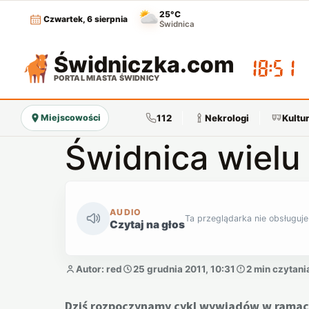
25°C
Czwartek, 6 sierpnia
Świdnica
Świdniczka
.com
18:51
PORTAL MIASTA ŚWIDNICY
112
Nekrologi
Kultu
Miejscowości
Świdnica wielu 
AUDIO
Ta przeglądarka nie obsługuje
Czytaj na głos
Autor: red
25 grudnia 2011, 10:31
2 min czytani
Dziś rozpoczynamy cykl wywiadów w ramach