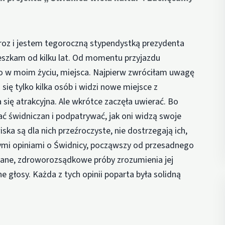
oz i jestem tegoroczną stypendystką prezydenta
ieszkam od kilku lat. Od momentu przyjazdu
o w moim życiu, miejsca. Najpierw zwróciłam uwagę
się tylko kilka osób i widzi nowe miejsce z
się atrakcyjna. Ale wkrótce zaczęła uwierać. Bo
ć świdniczan i podpatrywać, jak oni widzą swoje
ka są dla nich przeźroczyste, nie dostrzegają ich,
dnymi opiniami o Świdnicy, począwszy od przesadnego
owane, zdroworozsądkowe próby zrozumienia jej
ne głosy. Każda z tych opinii poparta była solidną