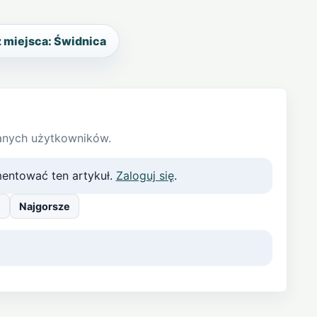
 miejsca: Świdnica
anych użytkowników.
entować ten artykuł.
Zaloguj się
.
e
Najgorsze