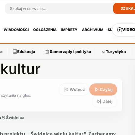
SZUKA
Szukaj w serwisie
VIDE
WIADOMOŚCI
OGŁOSZENIA
IMPREZY
ARCHIWUM
SUBSKRYPCJ
ra
Edukacja
Samorządy i polityka
Turystyka
kultur
Wstecz
Czytaj
 czytania na głos.
Dalej
a
Świdnica
 projektu „ Świdnica wielu kultur”. Zachęcamy