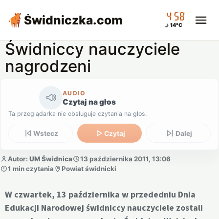
04:58
Świdniczka
.com
14°C
Świdniccy nauczyciele
nagrodzeni
AUDIO
Czytaj na głos
Ta przeglądarka nie obsługuje czytania na głos.
Wstecz
Czytaj
Dalej
Autor:
UM Świdnica
13 października 2011, 13:06
1 min czytania
Powiat świdnicki
W czwartek, 13 października w przededniu Dnia
Edukacji Narodowej świdniccy nauczyciele zostali