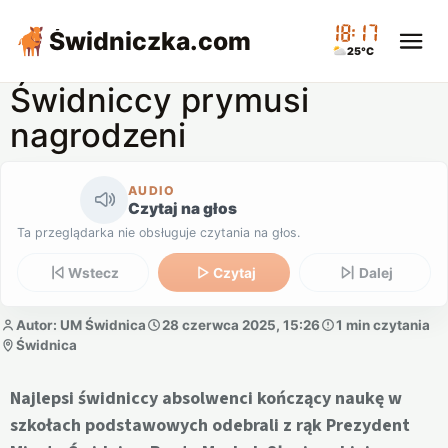
18:17
Świdniczka
.com
25°C
Świdniccy prymusi
nagrodzeni
AUDIO
Czytaj na głos
Ta przeglądarka nie obsługuje czytania na głos.
Wstecz
Czytaj
Dalej
Autor: UM Świdnica
28 czerwca 2025, 15:26
1 min czytania
Świdnica
Najlepsi świdniccy absolwenci kończący naukę w
szkołach podstawowych odebrali z rąk Prezydent