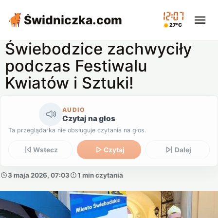
12:07
Świdniczka
.com
27°C
Świebodzice zachwyciły
podczas Festiwalu
Kwiatów i Sztuki!
AUDIO
Czytaj na głos
Ta przeglądarka nie obsługuje czytania na głos.
Wstecz
Czytaj
Dalej
3 maja 2026, 07:03
1 min czytania