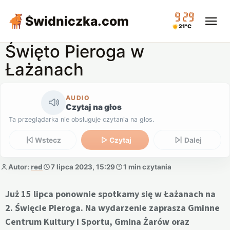
09:29
Świdniczka
.com
21°C
Święto Pieroga w
Łażanach
AUDIO
Czytaj na głos
Ta przeglądarka nie obsługuje czytania na głos.
Wstecz
Czytaj
Dalej
Autor:
red
7 lipca 2023, 15:29
1 min czytania
Już 15 lipca ponownie spotkamy się w Łażanach na
2. Święcie Pieroga. Na wydarzenie zaprasza Gminne
Centrum Kultury i Sportu, Gmina Żarów oraz