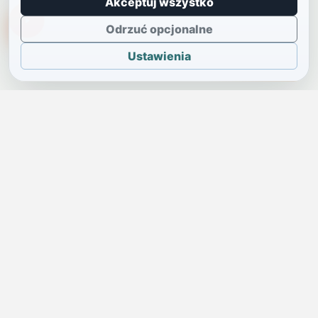
Akceptuj wszystko
TikTokowa Jelonka
Odrzuć opcjonalne
Ustawienia
JELENIA GÓRA I OKOLICE
Świdniczka
Lokalne wiadomości, ogłoszenia i codzienne sprawy regionu
w jednym, przejrzystym serwisie.
SKONTAKTUJ SIĘ Z NAMI
Redakcja i ogłoszenia
→
ogloszenia@swidniczka.com