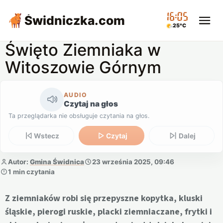
16:05
Świdniczka
.com
25°C
Święto Ziemniaka w
Witoszowie Górnym
AUDIO
Czytaj na głos
Ta przeglądarka nie obsługuje czytania na głos.
Wstecz
Czytaj
Dalej
Autor:
Gmina Świdnica
23 września 2025, 09:46
1 min czytania
Z ziemniaków robi się przepyszne kopytka, kluski
śląskie, pierogi ruskie, placki ziemniaczane, frytki i