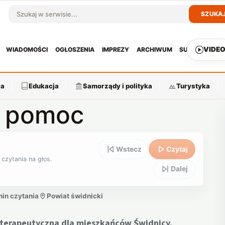
SZUKA
Szukaj w serwisie
VIDE
WIADOMOŚCI
OGŁOSZENIA
IMPREZY
ARCHIWUM
SUBSKRYPCJ
ra
Edukacja
Samorządy i polityka
Turystyka
z pomoc
Wstecz
Czytaj
 czytania na głos.
Dalej
min czytania
Powiat świdnicki
 terapeutyczna dla mieszkańców Świdnicy.