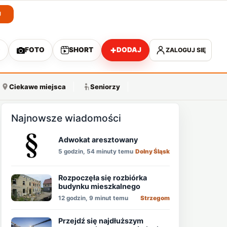
J
+
O
FOTO
SHORT
DODAJ
ZALOGUJ SIĘ
A
Ciekawe miejsca
Seniorzy
Najnowsze wiadomości
Adwokat aresztowany
5 godzin, 54 minuty temu
Dolny Śląsk
Rozpoczęła się rozbiórka
budynku mieszkalnego
12 godzin, 9 minut temu
Strzegom
Przejdź się najdłuższym