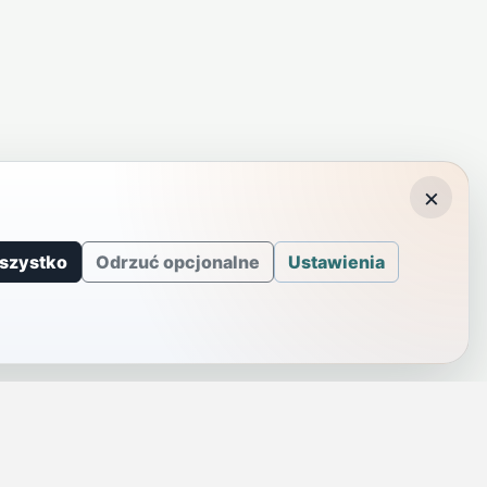
×
szystko
Odrzuć opcjonalne
Ustawienia