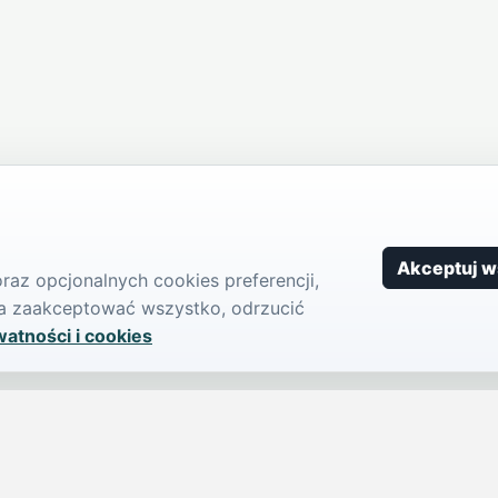
Akceptuj w
az opcjonalnych cookies preferencji,
żna zaakceptować wszystko, odrzucić
watności i cookies