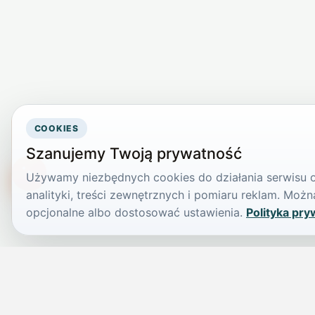
COOKIES
Szanujemy Twoją prywatność
Używamy niezbędnych cookies do działania serwisu or
TikTokowa Jelonka
analityki, treści zewnętrznych i pomiaru reklam. Mo
opcjonalne albo dostosować ustawienia.
Polityka pry