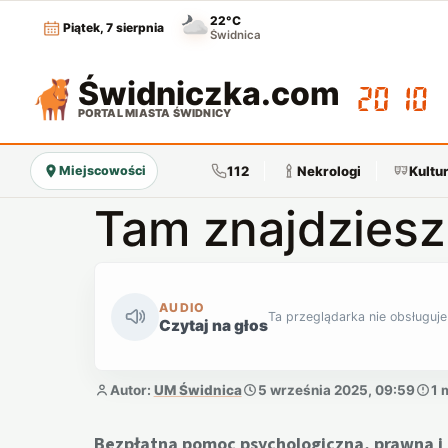
22°C
Piątek, 7 sierpnia
Świdnica
Świdniczka
.com
20:10
PORTAL MIASTA ŚWIDNICY
112
Nekrologi
Kultu
Miejscowości
Tam znajdzies
AUDIO
Ta przeglądarka nie obsługuje
Czytaj na głos
Autor:
UM Świdnica
5 września 2025, 09:59
1 
Bezpłatna pomoc psychologiczna, prawna i