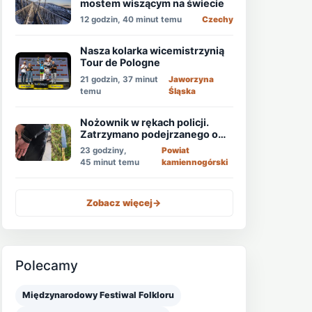
mostem wiszącym na świecie
12 godzin, 40 minut temu
Czechy
Nasza kolarka wicemistrzynią
Tour de Pologne
21 godzin, 37 minut
Jaworzyna
temu
Śląska
Nożownik w rękach policji.
Zatrzymano podejrzanego o
usiłowanie zabójstwa!
23 godziny,
Powiat
45 minut temu
kamiennogórski
Zobacz więcej
->
Polecamy
Międzynarodowy Festiwal Folkloru