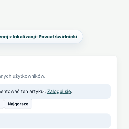
cej z lokalizacji: Powiat świdnicki
anych użytkowników.
entować ten artykuł.
Zaloguj się
.
e
Najgorsze