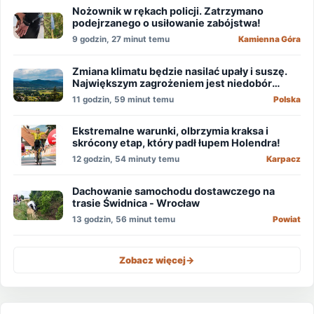
Nożownik w rękach policji. Zatrzymano
podejrzanego o usiłowanie zabójstwa!
9 godzin, 27 minut temu
Kamienna Góra
Zmiana klimatu będzie nasilać upały i suszę.
Największym zagrożeniem jest niedobór
wody
11 godzin, 59 minut temu
Polska
Ekstremalne warunki, olbrzymia kraksa i
skrócony etap, który padł łupem Holendra!
12 godzin, 54 minuty temu
Karpacz
Dachowanie samochodu dostawczego na
trasie Świdnica - Wrocław
13 godzin, 56 minut temu
Powiat
Zobacz więcej
->