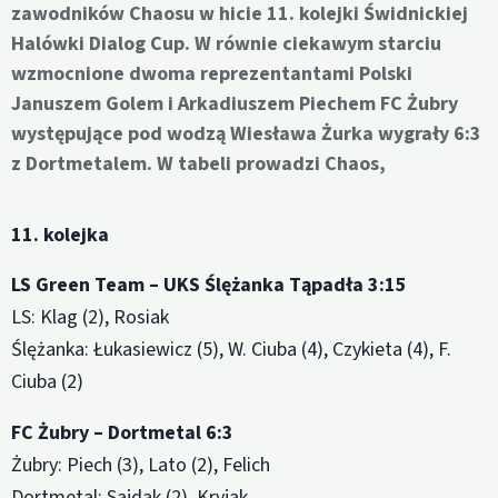
zawodników Chaosu w hicie 11. kolejki Świdnickiej
Halówki Dialog Cup. W równie ciekawym starciu
wzmocnione dwoma reprezentantami Polski
Januszem Golem i Arkadiuszem Piechem FC Żubry
występujące pod wodzą Wiesława Żurka wygrały 6:3
z Dortmetalem. W tabeli prowadzi Chaos,
11. kolejka
LS Green Team – UKS Ślężanka Tąpadła 3:15
LS: Klag (2), Rosiak
Ślężanka: Łukasiewicz (5), W. Ciuba (4), Czykieta (4), F.
Ciuba (2)
FC Żubry – Dortmetal 6:3
Żubry: Piech (3), Lato (2), Felich
Dortmetal: Sajdak (2), Kryjak