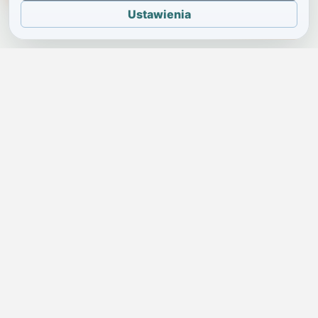
Ustawienia
JELENIA GÓRA I OKOLICE
Świdniczka
Lokalne wiadomości, ogłoszenia i codzienne sprawy regionu
w jednym, przejrzystym serwisie.
SKONTAKTUJ SIĘ Z NAMI
Redakcja i ogłoszenia
→
ogloszenia@swidniczka.com
Pomoc techniczna
→