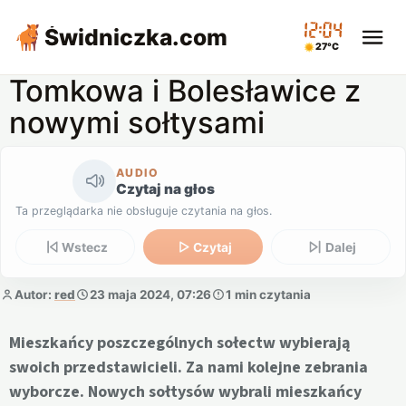
12:05
Świdniczka
.com
27°C
Tomkowa i Bolesławice z
nowymi sołtysami
AUDIO
Czytaj na głos
Ta przeglądarka nie obsługuje czytania na głos.
Wstecz
Czytaj
Dalej
Autor:
red
23 maja 2024, 07:26
1 min czytania
Mieszkańcy poszczególnych sołectw wybierają
swoich przedstawicieli. Za nami kolejne zebrania
wyborcze. Nowych sołtysów wybrali mieszkańcy