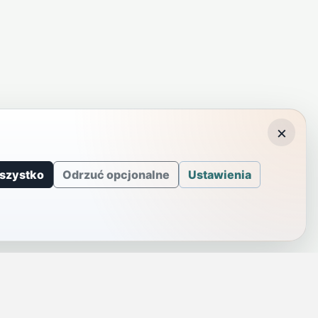
×
szystko
Odrzuć opcjonalne
Ustawienia