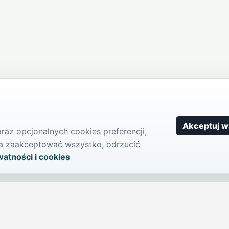
Akceptuj w
az opcjonalnych cookies preferencji,
żna zaakceptować wszystko, odrzucić
watności i cookies