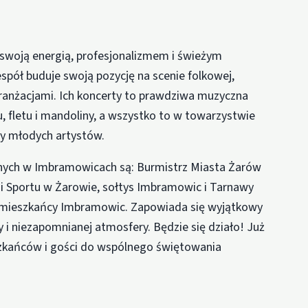
 swoją energią, profesjonalizmem i świeżym
espół buduje swoją pozycję na scenie folkowej,
ranżacjami. Ich koncerty to prawdziwa muzyczna
u, fletu i mandoliny, a wszystko to w towarzystwie
y młodych artystów.
nych w Imbramowicach są: Burmistrz Miasta Żarów
i Sportu w Żarowie, sołtys Imbramowic i Tarnawy
z mieszkańcy Imbramowic. Zapowiada się wyjątkowy
 i niezapomnianej atmosfery. Będzie się działo! Już
szkańców i gości do wspólnego świętowania