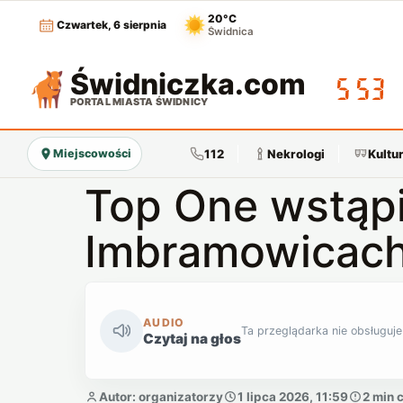
20°C
Czwartek, 6 sierpnia
Świdnica
Świdniczka
.com
05:53
PORTAL MIASTA ŚWIDNICY
112
Nekrologi
Kultu
Miejscowości
Top One wstąp
Imbramowicac
AUDIO
Ta przeglądarka nie obsługuje
Czytaj na głos
Autor: organizatorzy
1 lipca 2026, 11:59
2 min 