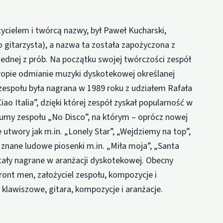
ycielem i twórcą nazwy, był Paweł Kucharski,
ko gitarzysta), a nazwa ta została zapożyczona z
 jednej z prób. Na początku swojej twórczości zespół
ropie odmianie muzyki dyskotekowej określanej
zespołu była nagrana w 1989 roku z udziałem Rafała
o Italia”, dzięki której zespół zyskał popularność w
lbumy zespołu „No Disco”, na którym – oprócz nowej
ie utwory jak m.in. „Lonely Star”, „Wejdziemy na top”,
 znane ludowe piosenki m.in. „Miła moja”, „Santa
ostały nagrane w aranżacji dyskotekowej. Obecny
front men, założyciel zespołu, kompozycje i
 klawiszowe, gitara, kompozycje i aranżacje.