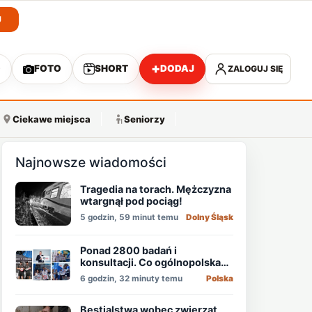
J
+
O
FOTO
SHORT
DODAJ
ZALOGUJ SIĘ
A
Ciekawe miejsca
Seniorzy
Najnowsze wiadomości
Tragedia na torach. Mężczyzna
wtargnął pod pociąg!
5 godzin, 59 minut temu
Dolny Śląsk
Ponad 2800 badań i
konsultacji. Co ogólnopolska
akcja pokazała o zdrowiu
6 godzin, 32 minuty temu
Polska
mężczyzn?
Bestialstwa wobec zwierząt