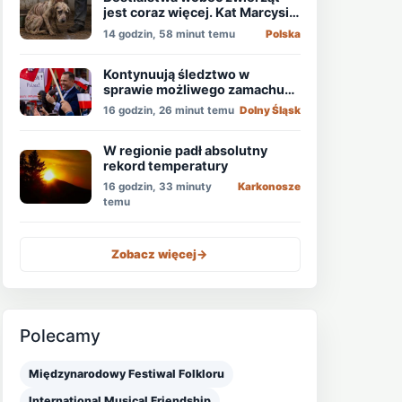
jest coraz więcej. Kat Marcysia
usłyszał wyrok
14 godzin, 58 minut temu
Polska
Kontynuują śledztwo w
sprawie możliwego zamachu
na obecnego prezydenta
16 godzin, 26 minut temu
Dolny Śląsk
Nawrockiego
W regionie padł absolutny
rekord temperatury
16 godzin, 33 minuty
Karkonosze
temu
Zobacz więcej
->
Polecamy
Międzynarodowy Festiwal Folkloru
International Musical Friendship