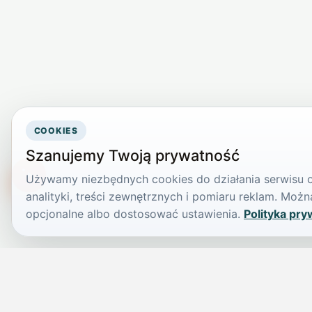
COOKIES
Szanujemy Twoją prywatność
Używamy niezbędnych cookies do działania serwisu or
TikTokowa Jelonka
analityki, treści zewnętrznych i pomiaru reklam. Mo
opcjonalne albo dostosować ustawienia.
Polityka pry