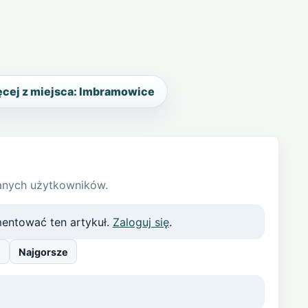
cej z miejsca: Imbramowice
anych użytkowników.
entować ten artykuł.
Zaloguj się
.
e
Najgorsze