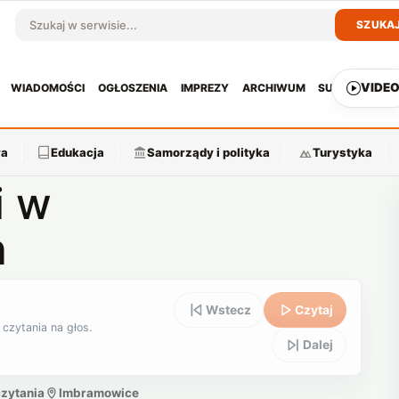
SZUKA
Szukaj w serwisie
VIDE
WIADOMOŚCI
OGŁOSZENIA
IMPREZY
ARCHIWUM
SUBSKRYPCJ
ra
Edukacja
Samorządy i polityka
Turystyka
i w
h
Wstecz
Czytaj
 czytania na głos.
Dalej
czytania
Imbramowice